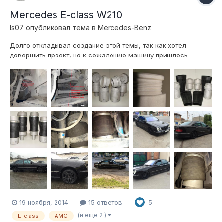
Mercedes E-class W210
Is07
опубликовал тема в
Mercedes-Benz
Долго откладывал создание этой темы, так как хотел
довершить проект, но к сожалению машину пришлось
продать, причем без пневмоподвески и распродать ее
компоненты. Самая ответственная ее часть, подушки, причем
уже продана и едет к своему новому хозяину... Уникальность
по моему мнению этой подвес...
19 ноября, 2014
15 ответов
5
(и ещё 2 )
E-class
AMG