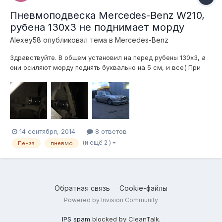
Пневмоподвеска Mercedes-Benz W210,
рубена 130x3 не поднимает морду
Alexey58
опубликовал тема в
Mercedes-Benz
Здравствуйте. В общем установил на перед рубены 130x3, а
они осиляют морду поднять буквально на 5 см, и все( При
этом, подушка находится в почти полностью сжатом
состоянии, немного поднимается только верхний бублик.
Качал 7 атмосфер. На 124 ставят рубену, и все нормально,
подвеска вроде бы почти од...
14 сентября, 2014
8 ответов
(и ещё 2 )
Пенза
пневмо
Обратная связь
Cookie-файлы
Powered by Invision Community
IPS spam
blocked by CleanTalk.