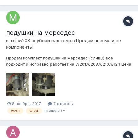
подушки на мерседес
maximw208
опубликовал тема в
Продам пневмо и ее
компоненты
Продам комплект подушек на мерседес (сливы),всё
подходит и исправно работает на W201,w208,w210,w124 Цена
20к Всё находится в Питере,отправлю тк. Подробнее по
телефону 953-153-81-62
8 ноября, 2017
7 ответов
(и ещё 5 )
w201
w124