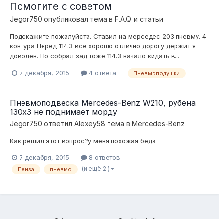
Помогите с советом
Jegor750
опубликовал тема в
F.A.Q. и статьи
Подскажите пожалуйста. Ставил на мерседес 203 пневму. 4
контура Перед 114.3 все хорошо отлично дорогу держит я
доволен. Но собрал зад тоже 114.3 начало кидать в...
7 декабря, 2015
4 ответа
Пневмоподушки
Пневмоподвеска Mercedes-Benz W210, рубена
130x3 не поднимает морду
Jegor750
ответил
Alexey58
тема в
Mercedes-Benz
Как решил этот вопрос?у меня похожая беда
7 декабря, 2015
8 ответов
(и ещё 2 )
Пенза
пневмо