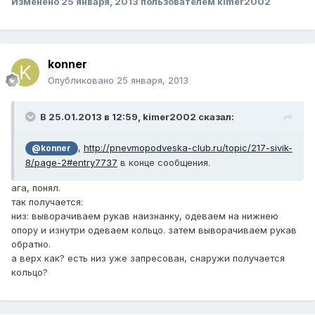
Изменено
25 января, 2013
пользователем kimer2002
konner
Опубликовано
25 января, 2013
В 25.01.2013 в 12:59, kimer2002 сказал:
,
http://pnevmopodveska-club.ru/topic/217-sivik-
@konner
8/page-2#entry7737
в конце сообщения.
ага, понял.
так получается:
низ: выворачиваем рукав наизнанку, одеваем на нижнею
опору и изнутри одеваем кольцо. затем выворачиваем рукав
обратно.
а верх как? есть низ уже запресован, снаружи получается
кольцо?