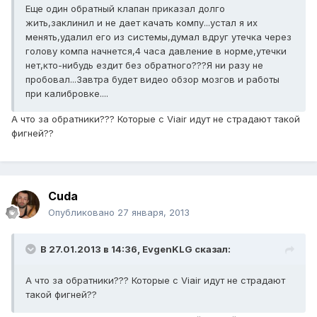
Еще один обратный клапан приказал долго
жить,заклинил и не дает качать компу...устал я их
менять,удалил его из системы,думал вдруг утечка через
голову компа начнется,4 часа давление в норме,утечки
нет,кто-нибудь ездит без обратного???Я ни разу не
пробовал...Завтра будет видео обзор мозгов и работы
при калибровке....
А что за обратники??? Которые с Viair идут не страдают такой
фигней??
Cuda
Опубликовано
27 января, 2013
В 27.01.2013 в 14:36, EvgenKLG сказал:
А что за обратники??? Которые с Viair идут не страдают
такой фигней??