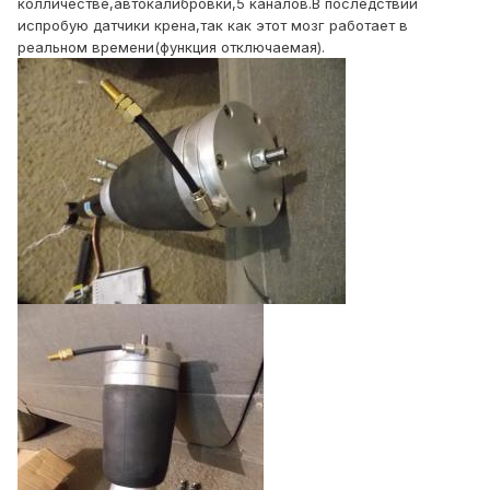
колличестве,автокалибровки,5 каналов.В последствии
испробую датчики крена,так как этот мозг работает в
реальном времени(функция отключаемая).