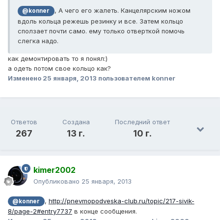
, А чего его жалеть. Канцелярским ножом
@konner
вдоль кольца режешь резинку и все. Затем кольцо
сползает почти само. ему только отверткой помочь
слегка надо.
как демонтировать то я понял:)
а одеть потом свое кольцо как?
Изменено
25 января, 2013
пользователем konner
Ответов
Создана
Последний ответ
267
13 г.
10 г.
kimer2002
Опубликовано
25 января, 2013
,
http://pnevmopodveska-club.ru/topic/217-sivik-
@konner
8/page-2#entry7737
в конце сообщения.