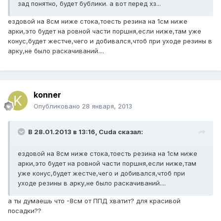
зад понятно, будет бублики. а вот перед хз...
ездовой на 8см ниже стока,тоесть резина на 1см ниже
арки,это будет на ровной части поршня,если ниже,там уже
конус,будет жестче,чего и добивался,чтоб при уходе резины в
арку,не было раскачиваний....
konner
Опубликовано
28 января, 2013
В 28.01.2013 в 13:16, Cuda сказал:
ездовой на 8см ниже стока,тоесть резина на 1см ниже
арки,это будет на ровной части поршня,если ниже,там
уже конус,будет жестче,чего и добивался,чтоб при
уходе резины в арку,не было раскачиваний....
а ты думаешь что -8см от ППД хватит? для красивой
посадки??