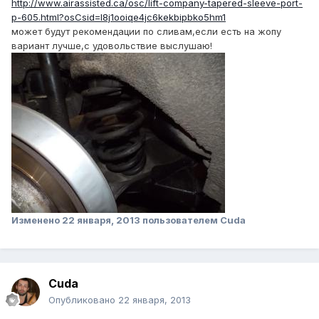
http://www.airassisted.ca/osc/lift-company-tapered-sleeve-port-
p-605.html?osCsid=l8j1ooiqe4jc6kekbipbko5hm1
может будут рекомендации по сливам,если есть на жопу
вариант лучше,с удовольствие выслушаю!
Изменено
22 января, 2013
пользователем Cuda
Cuda
Опубликовано
22 января, 2013