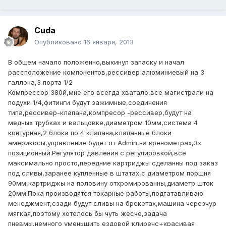
Cuda
Опубликовано
16 января, 2013
В общем начало положенно,выкинул запаску и начал
рассположение компонентов,рессивер алюминиевый на 3
галлона,3 порта 1/2
Компрессор 380й,мне его всегда хватало,все магистрали на
подухи 1/4,фитинги будут зажимные,соединения
типа,рессивер-клапана,компресор -рессивер,будут на
медных трубках и вальцовке,диаметром 10мм,система 4
контурная,2 блока по 4 клапана,клапанные блоки
америкосы,управление будет от Admin,на кренометрах,3х
позиционный.Регулятор давления с регулировкой,все
максимально просто,передние картриджы сделанны под заказ
под сливы,заранее купленные в штатах,с диаметром поршня
90мм,картриджы на половину отхромированны,диаметр шток
20мм.Пока производятся токарные работы,подгатавливаю
менеджмент,сзади будут сливы на брекетах,машина черезчур
мягкая,поэтому хотелось бы чуть жесче,задача
пневмы,немного уменьшить ездовой клиренс+красивая