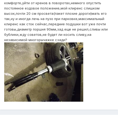
комфорте,уйти от кренов в поворотах,немного опустить
постоянное ездовое положение,мой клиренс слишком
высок,почти 20 см просвета(пакет плохие дороги)мать его
так,ну и иногда лечь на пузо при парковке,максимальный
клиренс как сток сейчас,передние подушки вот уже почти
готовы,диаметр поршня 90мм,зад еще не решил,сливы или
бублики,жду советов,не будет ли косить сливу,на
независимой многорычажке сзади?