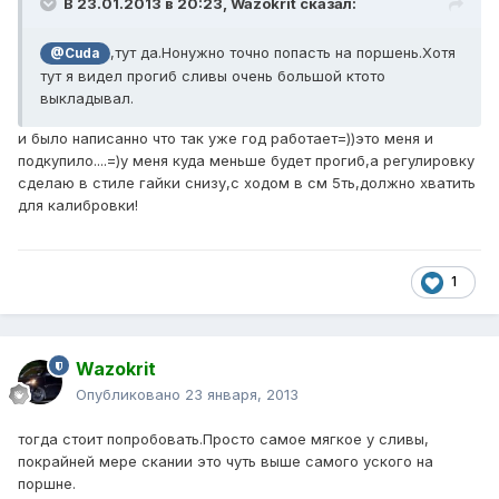
В 23.01.2013 в 20:23, Wazokrit сказал:
,тут да.Нонужно точно попасть на поршень.Хотя
@Cuda
тут я видел прогиб сливы очень большой ктото
выкладывал.
и было написанно что так уже год работает=))это меня и
подкупило....=)у меня куда меньше будет прогиб,а регулировку
сделаю в стиле гайки снизу,с ходом в см 5ть,должно хватить
для калибровки!
1
Wazokrit
Опубликовано
23 января, 2013
тогда стоит попробовать.Просто самое мягкое у сливы,
покрайней мере скании это чуть выше самого уского на
поршне.