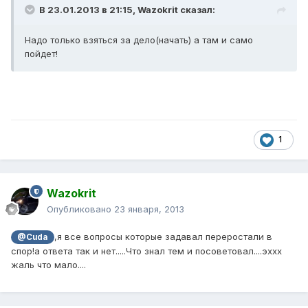
В 23.01.2013 в 21:15, Wazokrit сказал:
Надо только взяться за дело(начать) а там и само
пойдет!
1
Wazokrit
Опубликовано
23 января, 2013
,я все вопросы которые задавал переростали в
@Cuda
спор!а ответа так и нет.....Что знал тем и посоветовал....эххх
жаль что мало....