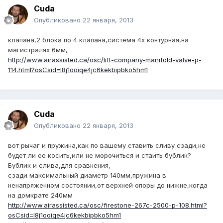
Cuda
Опубликовано
22 января, 2013
клапана,2 блока по 4 клапана,система 4х контурная,на
магистралях 6мм,
http://www.airassisted.ca/osc/lift-company-manifold-valve-p-
114.html?osCsid=l8j1ooiqe4jc6kekbipbko5hm1
Cuda
Опубликовано
22 января, 2013
вот рычаг и пружина,как по вашему ставить сливу сзади,не
будет ли ее косить,или не морочиться и стаить бублик?
Бублик и слива,для сравнения,
сзади максимальный диаметр 140мм,пружина в
ненапряженном состоянии,от верхней опоры до нижне,когда
на домкрате 240мм
http://www.airassisted.ca/osc/firestone-267c-2500-p-108.html?
osCsid=l8j1ooiqe4jc6kekbipbko5hm1