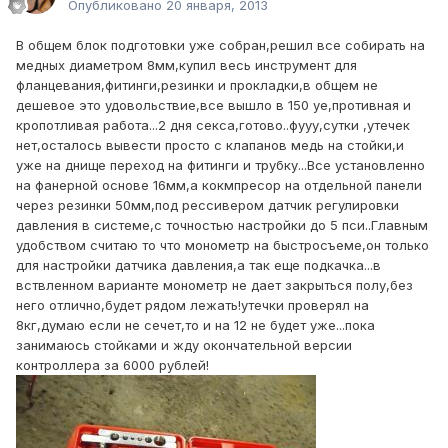
Опубликовано
20 января, 2013
В общем блок подготовки уже собран,решил все собирать на
медных диаметром 8мм,купил весь инструмент для
фланцевания,фитинги,резинки и прокладки,в общем не
дешевое это удовольствие,все вышло в 150 уе,противная и
кропотливая работа...2 дня секса,готово..фууу,сутки ,утечек
нет,осталось вывести просто с клапанов медь на стойки,и
уже на днище переход на фитинги и трубку...Все установленно
на фанерной основе 16мм,а кокмпресор на отдельной панели
через резинки 50мм,под рессивером датчик регулировки
давления в системе,с точностью настройки до 5 пси..Главным
удобством считаю то что монометр на быстросъеме,он только
для настройки датчика давления,а так еще подкачка...в
вствленном варианте монометр не дает закрыться полу,без
него отлично,будет рядом лежать!утечки проверял на
8кг,думаю если не сечет,то и на 12 не будет уже...пока
занимаюсь стойками и жду окончательной версии
контроллера за 6000 рублей!