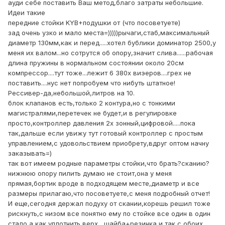
ауди себе поставить Ваш метод,благо затраты небольшие.
Идеи такие
передние стойки KYB+подушки от (что посоветуете)
зад очень узко и мало места=)))))рычаги,стаб,максимальный
диаметр 130мм,как и перед.....хотел бублики доминатор 2500,у
меня их валом...но сотрутся об опору,значит слива......рабочая
длина пружины в нормальном состоянии около 20см
компрессор....тут тоже...лежит 6 380х виэеров....грех не
поставить....нус нет попробуем что нибуть штатное!
Рессивер-да,небольшой,литров на 10.
блок клапанов есть,только 2 контура,но с тонкими
магистралями,перетечек не будет,и в регулировке
просто,контроллер давления 2х зонный,цифровой.....пока
так,дальше если увижу тут готовый контроллер с простым
управлением,с удовольствием приобрету,вдруг оптом начну
заказывать=)
так вот имеем родные параметры стойки,что брать?сканию?
нижнюю опору пилить думаю не стоит,она у меня
прямая,бортик вроде в подходящем месте,диаметр и все
размеры прилагаю,что посоветуете,с меня подробный отчет!
И еще,сегодня держал подуху от скании,корешь решил тоже
рискнуть,с низом все понятно ему по стойке все один в один
стало,а как уплотнить верх....шайба+резинка и так с обоих