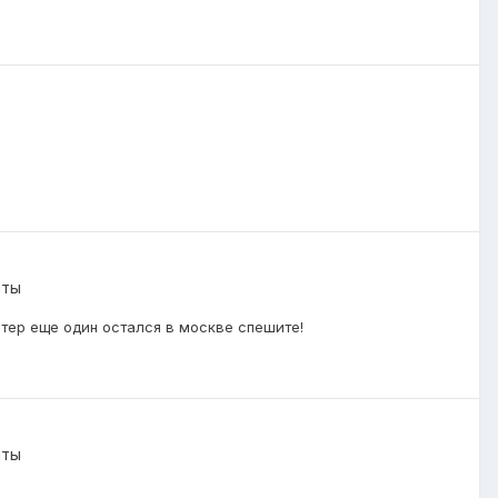
нты
тер еще один остался в москве спешите!
нты