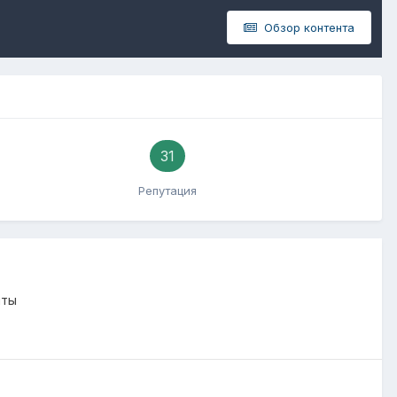
Обзор контента
31
Репутация
нты