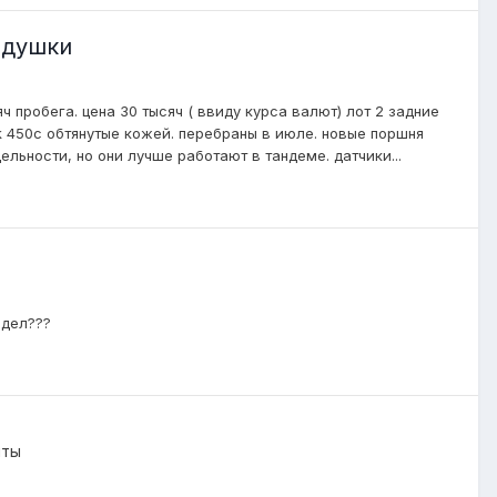
одушки
сяч пробега. цена 30 тысяч ( ввиду курса валют) лот 2 задние
 pack 450c обтянутые кожей. перебраны в июле. новые поршня
льности, но они лучше работают в тандеме. датчики...
едел???
нты