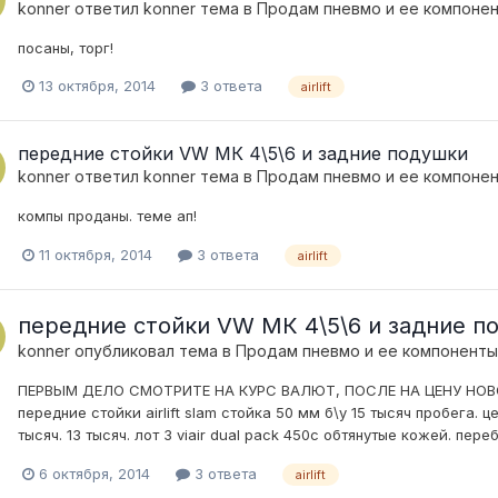
konner
ответил
konner
тема в
Продам пневмо и ее компоне
посаны, торг!
13 октября, 2014
3 ответа
airlift
передние стойки VW МК 4\5\6 и задние подушки
konner
ответил
konner
тема в
Продам пневмо и ее компоне
компы проданы. теме ап!
11 октября, 2014
3 ответа
airlift
передние стойки VW МК 4\5\6 и задние п
konner
опубликовал тема в
Продам пневмо и ее компоненты
ПЕРВЫМ ДЕЛО СМОТРИТЕ НА КУРС ВАЛЮТ, ПОСЛЕ НА ЦЕНУ НОВОЙ
передние стойки airlift slam стойка 50 мм б\у 15 тысяч пробега. ц
тысяч. 13 тысяч. лот 3 viair dual pack 450c обтянутые кожей. пе
6 октября, 2014
3 ответа
airlift