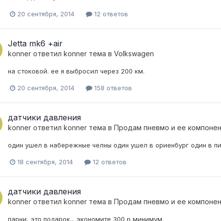
20 сентября, 2014
12 ответов
Jetta mk6 +air
konner
ответил
konner
тема в
Volkswagen
на стоковой. ее я выбросил через 200 км.
20 сентября, 2014
158 ответов
датчики давления
konner
ответил
konner
тема в
Продам пневмо и ее компоне
один ушел в набережные челны один ушел в ориенбург один в пи
18 сентября, 2014
12 ответов
датчики давления
konner
ответил
konner
тема в
Продам пневмо и ее компоне
парни, это подарок... экономите 300 р минимум.