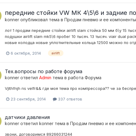
передние стойки VW МК 4\5\6 и задние п
konner
опубликовал тема в
Продам пневмо и ее компоненты
лот 1 продам передние стойки airlift slam стойка 50 мм б\у 15 ты
подушки airlift slam mk5\6 пробег 10 тысяч. 13 тысяч. viair dual
новые колодца новые уплотнительные кольца 12500 можно по отде
6 октября, 2014
airlift
Тех.вопросы по работе форума
konner
ответил
Admin
тема в
работа Форума
Vjlthfnjh ns velfr&& где моя тема про компрессора?? че за беспр
23 сентября, 2014
337 ответов
датчики давления
konner
ответил
konner
тема в
Продам пневмо и ее компоне
звони, договоримся 89266031244