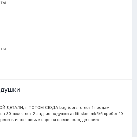
нты
нты
одушки
 ДЕТАЛИ, п ПОТОМ СЮДА bagriders.ru лот 1 продам
ена 30 тысяч лот 2 задние подушки airlift slam mk5\6 пробег 10
ребраны в июле. новые поршня новые колодца новые...