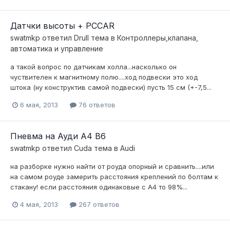
Датчки высоты + PCCAR
swatmkp
ответил
Drull
тема в
Контроллеры,клапана,
автоматика и управление
а такой вопрос по датчикам холла...насколько он
чуствителен к магнитному полю....ход подвески это ход
штока (ну конструктив самой подвески) пусть 15 см (+-7,5...
6 мая, 2013
76 ответов
Пневма на Ауди А4 В6
swatmkp
ответил
Cuda
тема в
Audi
на разборке нужно найти от роуда опорный и сравнить....или
на самом роуде замерить расстояния креплений по болтам к
стакану! если расстояния одинаковые с А4 то 98%...
4 мая, 2013
267 ответов