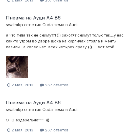
Пневма на Ауди А4 В6
swatmkp
ответил
Cuda
тема в
Audi
а что типа так не снимут?! ))) захотят снимут тольк так....у нас
как-то утром во дворе шоха на кирпичах стояла и менты
лазили....а колес нет...всех четырех сразу (((..... вот этой...
2 мая, 2013
267 ответов
Пневма на Ауди А4 В6
swatmkp
ответил
Cuda
тема в
Audi
ЭТО ездабельно??? )))
2 мая, 2013
267 ответов