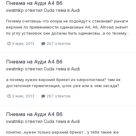
Пневма на Ауди А4 В6
swatmkp
ответил
Cuda
тема в
Audi
Почему считаешь что опоры не подойдут к стаканам? рычаги
верхние по применимости одинаковые А4, А6, Allroad значит
по углу установок они должны быть одинаковы...а по твоему...
4 мая, 2013
267 ответов
Пневма на Ауди А4 В6
swatmkp
ответил
Cuda
тема в
Audi
а почему нужен верхний брекет из капролоктана? там не
достаточная герметизация, шток уже или в чем засада?
3 мая, 2013
267 ответов
Пневма на Ауди А4 В6
swatmkp
ответил
Cuda
тема в
Audi
понятно...нужен только верхний брекет... у тебя такие же