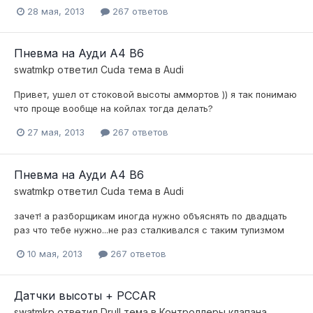
28 мая, 2013
267 ответов
Пневма на Ауди А4 В6
swatmkp
ответил
Cuda
тема в
Audi
Привет, ушел от стоковой высоты аммортов )) я так понимаю
что проще вообще на койлах тогда делать?
27 мая, 2013
267 ответов
Пневма на Ауди А4 В6
swatmkp
ответил
Cuda
тема в
Audi
зачет! а разборщикам иногда нужно объяснять по двадцать
раз что тебе нужно...не раз сталкивался с таким тупизмом
10 мая, 2013
267 ответов
Датчки высоты + PCCAR
swatmkp
ответил
Drull
тема в
Контроллеры,клапана,