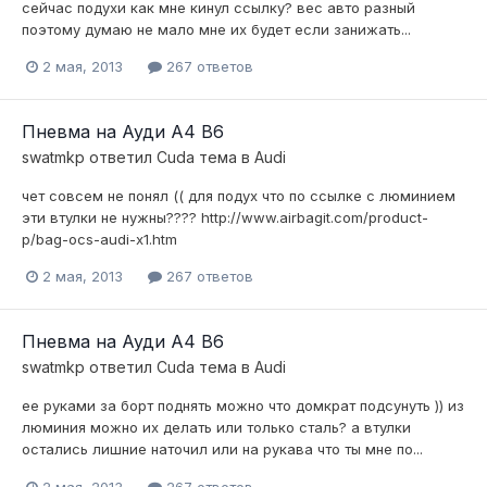
сейчас подухи как мне кинул ссылку? вес авто разный
поэтому думаю не мало мне их будет если занижать...
2 мая, 2013
267 ответов
Пневма на Ауди А4 В6
swatmkp
ответил
Cuda
тема в
Audi
чет совсем не понял (( для подух что по ссылке с люминием
эти втулки не нужны???? http://www.airbagit.com/product-
p/bag-ocs-audi-x1.htm
2 мая, 2013
267 ответов
Пневма на Ауди А4 В6
swatmkp
ответил
Cuda
тема в
Audi
ее руками за борт поднять можно что домкрат подсунуть )) из
люминия можно их делать или только сталь? а втулки
остались лишние наточил или на рукава что ты мне по...
2 мая, 2013
267 ответов