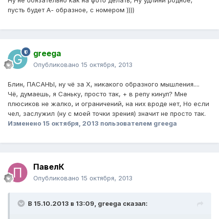
Ну не обязательно как на фото делать, Ну удлини родное,
пусть будет А- образное, с номером ))))
greega
Опубликовано
15 октября, 2013
Блин, ПАСАНЫ, ну чё за Х, никакого образного мышления....
Чё, думаешь, я Саньку, просто так, + в репу кинул? Мне
плюсиков не жалко, и ограничений, на них вроде нет, Но если
чел, заслужил (ну с моей точки зрения) значит не просто так.
Изменено
15 октября, 2013
пользователем greega
ПавелК
Опубликовано
15 октября, 2013
В 15.10.2013 в 13:09, greega сказал: