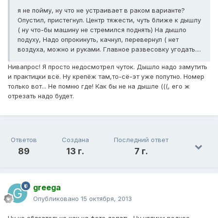
я не пойму, ну что не устраивает в раком варианте?
Опустил, пристегнул. Центр тяжести, чуть ближе к дышлу
( ну что-бы машину не стремился поднять) На дышло
подуху, Надо опрокинуть, качнул, перевернул ( нет
воздуха, можно и руками. Главное развесовку угодать....
Нивапрос! Я просто недосмотрел чуток. Дышло надо замутить
и практицки всё. Ну крепёж там,то-сё-эт уже попутно. Номер
только вот... Не помню где! Как бы не на дышле (((, его ж
отрезать надо будет.
Ответов
Создана
Последний ответ
89
13 г.
7 г.
greega
Опубликовано
15 октября, 2013