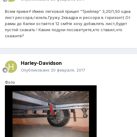
Всем привет! Имею легковой прицеп "Трейлер" 3,20/1,50 одна
лист рессора,газель.Гружу 2квадра и рессора в горизонт( От
рамы до балки остаётся 12 см!Не хочу добавлять лист,будет
пустой скакать ! Какие подухи посоветуете,кто ставил,что
скажите?
Harley-Davidson
Опубликовано
20 февраля, 2017
Фото