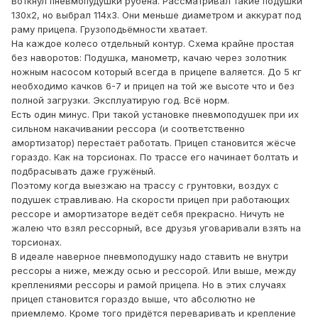
Воткнул пневмопудушки рубена. Рассматривал такие подушки
130х2, но выбрал 114х3. Они меньше диаметром и аккурат под
раму прицепа. Грузоподьёмности хватает.
На каждое колесо отдельный контур. Схема крайне простая
без наворотов: Подушка, манометр, качаю через золотник
ножным насосом который всегда в прицепе валяется. До 5 кг
необходимо качков 6-7 и
прицеп на той же высоте что и без
полной загрузки. Эксплуатирую год. Всё норм.
Есть один минус. При такой установке пневмоподушек при их
сильном накачивании рессора (и соответственно
амортизатор) перестаёт работать. Прицеп становится жёсче
гораздо. Как на торсионах. По трассе его начинает болтать и
подбрасывать даже гружёный.
Поэтому когда выезжаю на трассу с грунтовки, воздух с
подушек стравливаю. На скорости прицеп при работающих
рессоре и амортизаторе ведёт себя прекрасно. Ничуть не
жалею что взял рессорный, все друзья уговаривали взять на
торсионах.
В идеале наверное пневмоподушку надо ставить не внутри
рессоры а ниже, между осью и рессорой. Или выше, между
креплениями рессоры и рамой прицепа. Но в этих случаях
прицеп становится гораздо выше, что абсолютно не
приемлемо. Кроме того придётся переваривать и крепление