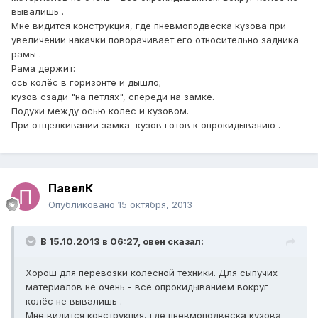
вывалишь .
Мне видится конструкция, где пневмоподвеска кузова при
увеличении накачки поворачивает его относительно задника
рамы .
Рама держит:
ось колёс в горизонте и дышло;
кузов сзади "на петлях", спереди на замке.
Подухи между осью колес и кузовом.
При отщелкивании замка кузов готов к опрокидыванию .
ПавелК
Опубликовано
15 октября, 2013
В 15.10.2013 в 06:27, овен сказал:
Хорош для перевозки колесной техники. Для сыпучих
материалов не очень - всё опрокидыванием вокруг
колёс не вывалишь .
Мне видится конструкция, где пневмоподвеска кузова