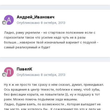
Андрей_Иванович
Опубликовано
8 октября, 2013
Ладно, раму укрепили - но стартовое положение если с
горизонтали такое что усилие надо чуть не в разы
больше.....наверное твой изначальный вариант с подухой -
самый реализуемый и будет
ПавелК
Опубликовано
8 октября, 2013
Ну я ж не просто так сразу о нём сказал, думал, прикидывал.
Ось вращения в центр тяжести, поближе к нему, чтоб зубы,
без фиксации корыта, не повылетали ))), ну и подушку в тот
раён. Можно помочь подъёмом зада машины.
Ладно, будем ваять, по возможности , Которая выпадает не
так часто, как хотелось бы... К сожалению! Но это к делу не