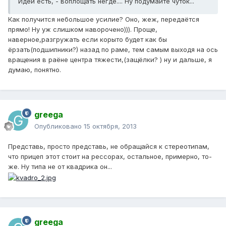
Идеи есть, - воплощать негде.... Ну подумайте чуток...
Как получится небольшое усилие? Оно, жеж, передаётся
прямо! Ну уж слишком наворочено))). Проще,
наверное,разгружать если корыто будет как бы
ёрзать(подшипники?) назад по раме, тем самым выходя на ось
вращения в раёне центра тяжести,(защёлки? ) ну и дальше, я
думаю, понятно.
greega
Опубликовано
15 октября, 2013
Представь, просто представь, не обращайся к стереотипам,
что прицеп этот стоит на рессорах, остальное, примерно, то-
же. Ну типа не от квадрика он...
greega