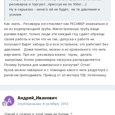
ресиверов и торгуют....прессуя ее по 100кг....:)
Ну а серьезно - ничего ей не будет, не те давления и
усилия.
Как знать... Ресиверы изготовляют как РЕСИВЕР изначально и
не из водопроводной трубы. Магистральную трубу ваще
руками варят, только люди эти каждый год сдают образцы
своей работы и если что не так,-допуска к работе не
получают! Варят заборы ))) и всё остальное, что работает без
давления. Дома понятно, можно и из кровельного что-нить
варганить. При изг. ресивера важно торец делать
выпуклым, более равномерно нагрузка распределяется.
Почему бутылка для шампанского вогнутая? Отож!
Кузов можно наверное и с помощью какого-нить редуктора с
рычагом приподымать. Привод от эл мотора 12В, потихоньку.
Андрей_Иванович
Опубликовано
8 октября, 2013
Давай о сварке в этой теме не будем...?