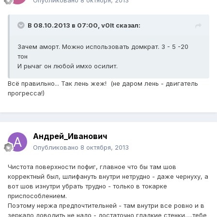
Опубликовано
8 октября, 2013
В 08.10.2013 в 07:00, v0lt сказал:
Зачем аморт. Можно использовать домкрат. 3 - 5 -20
тон
И рычаг он любой имхо осилит.
Всё правильно... Так лень жеж! (не даром лень - двигатель
прогресса!)
Андрей_Иванович
Опубликовано
8 октября, 2013
Чистота поверхности пофиг, главное что бы там шов
корректный был, шлифануть внутри нетрудно - даже чернуху, а
вот шов изнутри убрать трудно - только в токарке
приспособлением.
Поэтому нержа предпочтительней - там внутри все ровно и в
зеркало доводить не надо - достаточно гладкие стенки.....тебе