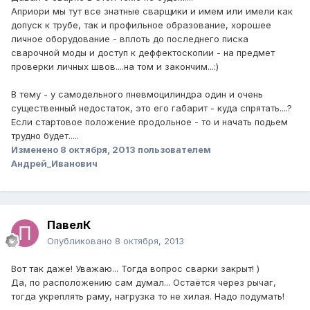
Априори мы тут все знатные сварщики и имем или имели как
допуск к трубе, так и профильное образование, хорошее
личное оборудование - вплоть до последнего писка
сварочной моды и доступ к деффектоскопии - на предмет
проверки личных швов....на том и закончим...:)
В тему - у самодельного пневмоцилиндра один и очень
существенный недостаток, это его габарит - куда спрятать....?
Если стартовое положение продольное - то и начать подьем
трудно будет.....
Изменено
8 октября, 2013
пользователем
Андрей_Иванович
ПавелК
Опубликовано
8 октября, 2013
Вот так даже! Уважаю... Тогда вопрос сварки закрыт! )
Да, по расположению сам думал... Остаётся через рычаг,
тогда укреплять раму, нагрузка то не хилая. Надо подумать!