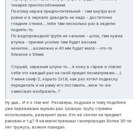
токарке приспособлением.
Поэтому нержа предпочтительней - там внутри все
ровно и в зеркало доводить не надо - достаточно
гладкие стенки.....тебе там несколько раз в неделю
поднять-то.
По водопроводной трубе не сальник - шток, там нужна
втулка - причем усилие там будет весьма
нехилое......возможно и 40 мм будет мало - что-то
близкое к 50мм.
Слушай, заразная штука-то.....я хожу в гараж и ловлю
себя что каждый раз на свой прицеп посматриваю.....;)
У меня скиф-2, корыто 2х1.8, как раз хотел подвеску
переделать и на раму его поставить....мож то-же
самосвал изобразить...?
Ну дык... И я о том же! Ресиверы, подушки и тому подобное
уже пережёвано мульён раз. Шовную трубу стрёмно
использовать, развернёт враз. Кто её светил на предмет
раковин и т.д.? Я на магистральных газопроводах более 30-ти
лет тружусь, всякое повидал.