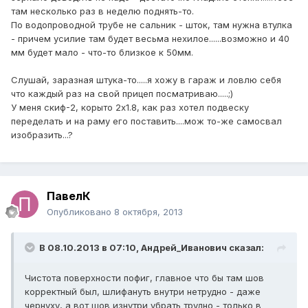
там несколько раз в неделю поднять-то.
По водопроводной трубе не сальник - шток, там нужна втулка
- причем усилие там будет весьма нехилое......возможно и 40
мм будет мало - что-то близкое к 50мм.
Слушай, заразная штука-то.....я хожу в гараж и ловлю себя
что каждый раз на свой прицеп посматриваю.....;)
У меня скиф-2, корыто 2х1.8, как раз хотел подвеску
переделать и на раму его поставить....мож то-же самосвал
изобразить...?
ПавелК
Опубликовано
8 октября, 2013
В 08.10.2013 в 07:10, Андрей_Иванович сказал:
Чистота поверхности пофиг, главное что бы там шов
корректный был, шлифануть внутри нетрудно - даже
чернуху, а вот шов изнутри убрать трудно - только в