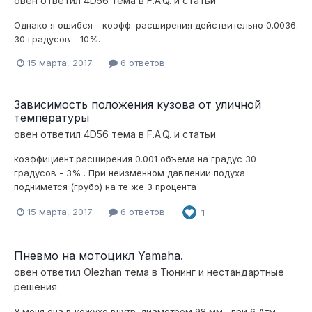
овен
ответил
4D56
тема в
F.A.Q. и статьи
Однако я ошибся - коэфф. расширения действительно 0.0036.
30 градусов - 10%.
15 марта, 2017
6 ответов
Зависимость положения кузова от уличной
температуры
овен
ответил
4D56
тема в
F.A.Q. и статьи
коэффициент расширения 0.001 объема на градус 30
градусов - 3% . При неизменном давлении подуха
поднимется (грубо) на те же 3 процента
15 марта, 2017
6 ответов
1
Пневмо на мотоцикл Yamaha.
овен
ответил
Olezhan
тема в
Тюнинг и нестандартные
решения
У меня она в кожухе внутр. диаметром 98 мм , при 6 Атм -