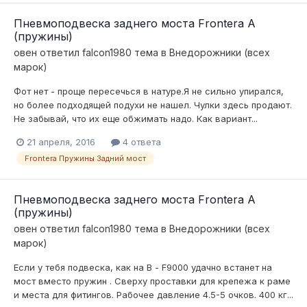
Пневмоподвеска заднего моста Frontera A
(пружины)
овен
ответил
falcon1980
тема в
Внедорожники (всех
марок)
Фот нет - проще пересечься в натуре.Я не сильно упирался,
но более подходящей подухи не нашел. Чулки здесь продают.
Не забывай, что их еще обжимать надо. Как вариант...
21 апреля, 2016
4 ответа
Frontera Пружины Задний мост
Пневмоподвеска заднего моста Frontera A
(пружины)
овен
ответил
falcon1980
тема в
Внедорожники (всех
марок)
Если у тебя подвеска, как на В - F9000 удачно встанет на
мост вместо пружин . Сверху проставки для крепежа к раме
и места для фитингов. Рабочее давление 4.5-5 очков. 400 кг...