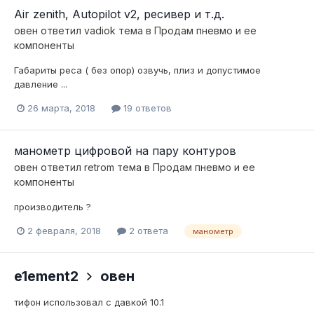
Air zenith, Autopilot v2, ресивер и т.д.
овен
ответил
vadiok
тема в
Продам пневмо и ее
компоненты
Габариты реса ( без опор) озвучь, плиз и допустимое
давление ...
26 марта, 2018
19 ответов
манометр цифровой на пару контуров
овен
ответил
retrom
тема в
Продам пневмо и ее
компоненты
производитель ?
2 февраля, 2018
2 ответа
манометр
e1ement2
овен
тифон использовал с давкой 10.1