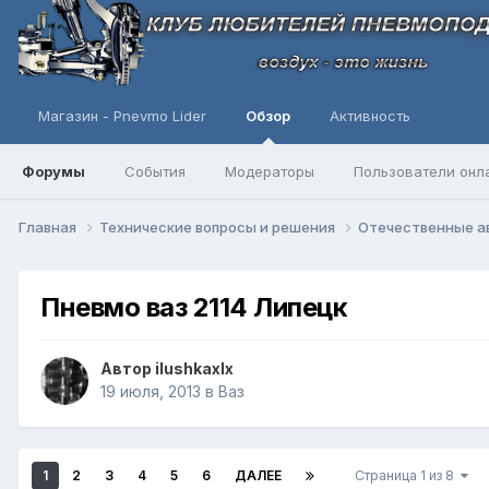
Магазин - Pnevmo Lider
Обзор
Активность
Форумы
События
Модераторы
Пользователи онл
Главная
Технические вопросы и решения
Отечественные 
Пневмо ваз 2114 Липецк
Автор
ilushkaxlx
19 июля, 2013
в
Ваз
1
2
3
4
5
6
ДАЛЕЕ
Страница 1 из 8