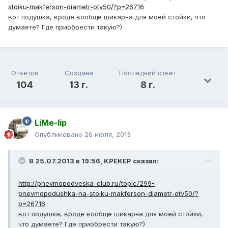
stoiku-makferson-diametr-otv50/?p=26716
вот подушка, вроде вообще шикарна для моей стойки, что
думаете? Где приобрести такую?)
Ответов
Создана
Последний ответ
104
13 г.
8 г.
LiMe-lip
Опубликовано
26 июля, 2013
В 25.07.2013 в 19:56, KPEKEP сказал:
http://pnevmopodveska-club.ru/topic/299-
pnevmopodushka-na-stoiku-makferson-diametr-otv50/?
p=26716
вот подушка, вроде вообще шикарна для моей стойки,
что думаете? Где приобрести такую?)