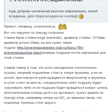
В 12.03.2015 в 13:41, АндрейChe сказал:
Будь добрым человеком) выложи информацию, какой
владеешь, для сбора воздуха на осетра))
Привет, товарищ, ситроеновод
Вот что нарулил по поводу ситроена:
У меня были стойки boge automatic, диаметр стойки ~51.5мм,
диаметр штока 20мм, на них купил такие
подухи:
http://pnevmopodveska-club.ru/topic/760-
pnevmopodushka-faw/
размеры подушки почти идеальные для
этой стойки
Самый гемор в том, что шток неподвижен относительно
кузова, опорный подшипник стоит в опоре пружины, а не на
штоке, при повороте руля вращается амортизатор и пружина,
а шток стоит на месте, следовательно либо подушку будет
скручивать либо если подушка будет вращаться вокруг штока,
уплотнительные кольца долго не проживут, нужно думать по
поводу опор, например опоры на ШС, но машина такая, что
подобные тюнячки стоят дорого