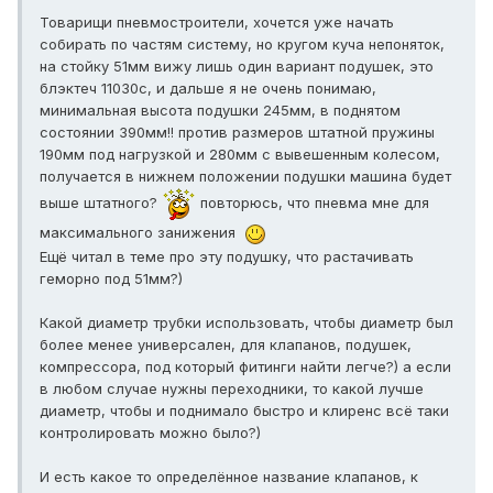
Товарищи пневмостроители, хочется уже начать
собирать по частям систему, но кругом куча непоняток,
на стойку 51мм вижу лишь один вариант подушек, это
блэктеч 11030с, и дальше я не очень понимаю,
минимальная высота подушки 245мм, в поднятом
состоянии 390мм!! против размеров штатной пружины
190мм под нагрузкой и 280мм с вывешенным колесом,
получается в нижнем положении подушки машина будет
выше штатного?
повторюсь, что пневма мне для
максимального занижения
Ещё читал в теме про эту подушку, что растачивать
геморно под 51мм?)
Какой диаметр трубки использовать, чтобы диаметр был
более менее универсален, для клапанов, подушек,
компрессора, под который фитинги найти легче?) а если
в любом случае нужны переходники, то какой лучше
диаметр, чтобы и поднимало быстро и клиренс всё таки
контролировать можно было?)
И есть какое то определённое название клапанов, к