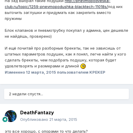
На зад выбрал такие подушки
http://pnevmopodveska-
club.ru/topic/1259-pnevmopodushka-blacktech-11018s/
под них
выточить заглушки и придумать как закрепить вместо
пружины
Блок клапанов и пневмотрубку покупал у админа, цен дешевле
не найдёшь, проверено)
И ещё почитай про разборные брекеты, так не зависишь от
штатных параметров подушек, как я понял, легче найти у кого
сделать брекеты, чем подобрать подушку, которая будет
удовлетворять и размерами и длиной
Изменено
12 марта, 2015
пользователем KPEKEP
2 недели спустя...
DeathFantazy
Опубликовано
21 марта, 2015
это все хорошо, с опорами то что делать?