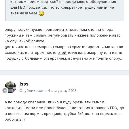
которым присмотреться? в городе много оборудования
для ГБО продаётся, что то конкретное трудно найти, не
зная название
опору подухи нужно приваривать ниже чем стояла опора
пружины и тем самым регулировать нижнее положение авто
на спущенной подухе.
р
астачивать не геморно, геморно герметизировать, можно по
схеме как во втором посте
этой
темы например, ну или взять
подушку с большим отверстием, все-равно же точить опору...
lsss
Опубликовано
4 августа, 2013
а по поводу клапанов, лично я буду брать
эти
смысл
колхозить, если все равно будешь делать из клапанов ГБО, да
и ценник там норм в принципе, трубка 6\4 должна нормально
работать :)