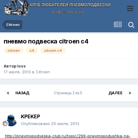
Citroen
пневмо подвеска citroen c4
citroen
c4
citroen c4
Автор
lsss
17 июля, 2013
в
Citroen
НАЗАД
Страница 2 из 5
ДАЛЕЕ
KPEKEP
Опубликовано
25 июля, 2013
http://pnevmopodveska-club.ru/topic/299-pnevmopodushka-na-