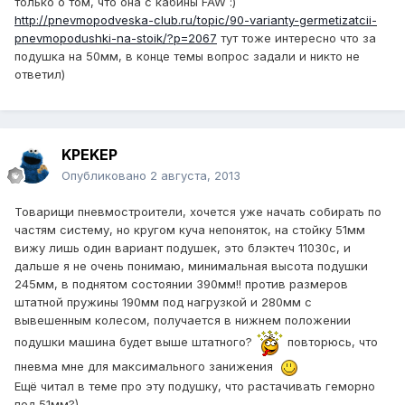
только о том, что она с кабины FAW :)
http://pnevmopodveska-club.ru/topic/90-varianty-germetizatcii-
pnevmopodushki-na-stoik/?p=2067
тут тоже интересно что за
подушка на 50мм, в конце темы вопрос задали и никто не
ответил)
KPEKEP
Опубликовано
2 августа, 2013
Товарищи пневмостроители, хочется уже начать собирать по
частям систему, но кругом куча непоняток, на стойку 51мм
вижу лишь один вариант подушек, это блэктеч 11030с, и
дальше я не очень понимаю, минимальная высота подушки
245мм, в поднятом состоянии 390мм!! против размеров
штатной пружины 190мм под нагрузкой и 280мм с
вывешенным колесом, получается в нижнем положении
подушки машина будет выше штатного?
повторюсь, что
пневма мне для максимального занижения
Ещё читал в теме про эту подушку, что растачивать геморно
под 51мм?)