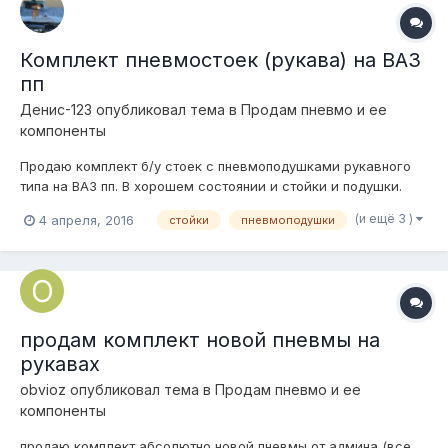
Комплект пневмостоек (рукава) на ВАЗ
пп
Денис-123
опубликовал тема в
Продам пневмо и ее
компоненты
Продаю комплект б/у стоек с пневмоподушками рукавного
типа на ВАЗ пп. В хорошем состоянии и стойки и подушки.
Единственный маленький минус-задние подушки немного
(и ещё 3 )
4 апреля, 2016
стойки
пневмоподушки
подтерты колесом (на фото видно). Сам на них не ездил! По
всем вопросам звоните: 9-918-275-55-63 (viber, WhatsApp)-
Денис. Если будет нуж...
продам комплект новой пневмы на
рукавах
obvioz
опубликовал тема в
Продам пневмо и ее
компоненты
продаю комплект абсолютно новой пневмы от админа (все