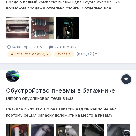
Продаю полный комплект пневмы для Toyota Avensis T25
возможна продажа отдельно стойки и отдельно все
остальное. Если кто будет брать из Авенсисоводов, то отдам
вмести с инсталляцией и всей проводкой, доже силовой
кабель с предохрономи сниму не поленюсь)) В комплект
входит: -Управа от Airlift aut...
14 ноября, 2015
27 ответов
(и ещё 2 )
Airlift autopilot V2 3/8
avensis
Обустройство пневмы в багажнике
Dimonn
опубликовал тема в
Ваз
Сначала было так: Но без запаски ездить как то не айс
поэтому решил запаску положить на место а пневму
раскидать по салону. Рессивер с лева Компрессор и
влагоотделитель с права Блок разместил под панелью