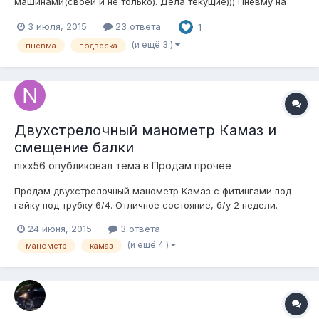
машинами(своей и не только). Дела текущие))) Пневму на
винты. Самый интересный "металолом"....Скоро будет
3 июля, 2015
23 ответа
1
результат.
(и ещё 3 )
пневма
подвеска
Двухстрелочный манометр Камаз и
смещение балки
nixx56
опубликовал тема в
Продам прочее
Продам двухстрелочный манометр Камаз с фитингами под
гайку под трубку 6/4. Отличное состояние, б/у 2 недели.
Белая подсветка. Причина продажи - бесполезная вещь для
24 июня, 2015
3 ответа
рукавов (надо же самому проверить это :) ) Цена 800р
(и ещё 4 )
манометр
камаз
Пластины для смещения балки (22 мм назад, 20 мм вниз).
Ставились один раз на д...