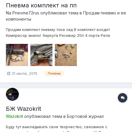
Пневма комплект на пп
Na Pnevme72rus
опубликовал тема в
Продам пневмо и ее
компоненты
Продам комплект пневму тока зад В комплект входит
Компресор аналог беркута Ресивер 20л 4 порта Реле
давления 90-120psi Рей-ка клапанов 4 клапана 2 контура 2
влагоотделителя Фитинги трубки Провода Заднии пневмо
стойки рукава Наличие город Тюмень Номер для связи
89827863431(Александр) Ц...
31 июля, 2015
Пневма
БЖ Wazokrit
Wazokrit
опубликовал тема в
Бортовой журнал
Буду тут выкладывать свое творчество, связанное с