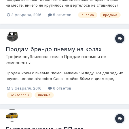
на месте, ничего не крутилось не вертелось не ставилось)
все что должно быть вкомплекте все есть причина: решил
3 февраля, 2016
5 ответов
пневма
продажа
все таки остаться на статике. отправлю. территориально
Чебоксары сделаю любые фото какие вам нужны.
89196779411 новый комплект ст...
Продам брендо пневму на колах
Трофим
опубликовал тема в
Продам пневмо и ее
компоненты
Продам колы с пневмо "помошниками" и подушки для задних
пружин tanabe airacobra Сапог стойки 50мм в диаметре,
можно приварить любые крепления, аморт разборный,
3 февраля, 2016
6 ответов
остальные размеры на фото. Состояние оценивайте по фото,
койловеры
пневма
есть недостатки по внешнему виду. Территориально
находятся в Хабаровске, отправл...