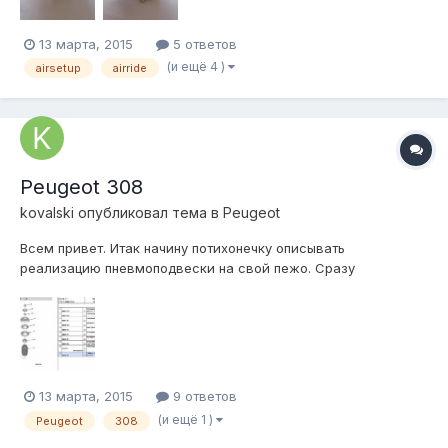
13 марта, 2015
5 ответов
(и ещё 4 )
airsetup
airride
Peugeot 308
kovalski
опубликовал тема в
Peugeot
Всем привет. Итак начину потихонечку описывать
реализацию пневмоподвески на свой пежо. Сразу
оговорюсь делать буду дооооолго, тк времени мало, но оч
хочется )) Задача: ездить относительно низко и комфортно,
на стоянке лечь на пузо, подняться до околостока что бы
проехать на дачу )) Реализация: Т...
13 марта, 2015
9 ответов
(и ещё 1 )
Peugeot
308