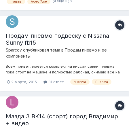
(и ещё 3 )
пульты
AceofAce
Продам пневмо подвеску с Nissana
Sunny fb15
Sparcov
опубликовал тема в
Продам пневмо и ее
компоненты
Всем привет, имеется комплект на ниссан санни, пневма
пока стоит на машине и полностью рабочая, снимаю все на
недели, причина продажи, продаю машину. В продаже: Комп
2 марта, 2015
31 ответ
пневма
Пневма
r24 с питанием кг6, пол года - 7.000 руб. Рес Камазовский с
доработанными портами 20л. - 1.200 руб. Клапана 4х. фирма
aceoface,пол...
Мазда 3 BK14 (спорт) город Владимир
+ видео