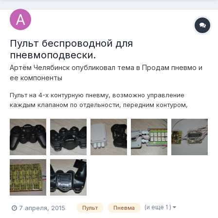
Пульт беспроводной для
пневмоподвески.
Артём Челябинск
опубликовал тема в
Продам пневмо и
ее компоненты
Пульт на 4-х контурную пневму, возможно управление
каждым клапаном по отдельности, передним контуром,
задним контуром, всеми сразу. Ориентировочная дальность
работы до ста метров. Питание пульта 4 батарейки ААА,
хватает на долго. Стики не подключены, но если будет
интерес, могу за доп.плату подключ...
(и ещё 1 )
7 апреля, 2015
Пульт
Пневма