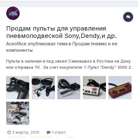
Продам пульты для управления
пневмоподвеской Sony,Dendy,и др.
AceofAce
опубликовал тема в
Продам пневмо и ее
компоненты
Пульты в наличии и под заказ! Самовывоз в Ростове на Дону
или отправка ТК . За счет покупателя. 1. Пульт "Dendy" 3000 2.
Пульт " Sony Playstation " 3900 3. Пульт "прямоугольный 14
кнопок" 3900 (возможно изменение дизайна) Телефон
89064249124 Владислав (есть Facetime, Whatsapp )...
3 марта, 2015
1 ответ