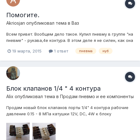
Помогите.
Akriosjan
опубликовал тема в
Ваз
Всем привет. Вообщем дело такое. Купил пневму в группе "на
пневме" - рукава,4е контура. В этом деле я не силен, как она
работает я понимаю, а как самому установить не
19 марта, 2015
1 ответ
пневма
нуб
очень(точнее вообще не знаю) Прошу Вас все доступно мне
рассказать и объяснить как и куда что подключать. Начиная
со схем подключения...
Блок клапанов 1/4 " 4 контура
Alix
опубликовал тема в
Продам пневмо и ее компоненты
Продам новый блок клапанов порты 1/4" 4 контура рабочие
давление 0.15 - 8 МПа катушки 12V, DC, 4W к блоку
прилагаются заглушки и 2 глушителя цена 6500 р. 8 9277 81
37 71 Александр г. Тольятти, отправлю ТК