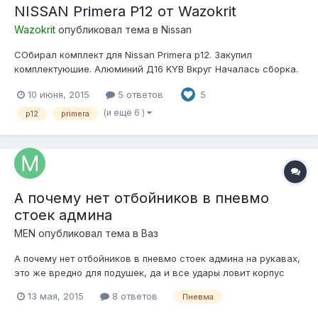
NISSAN Primera P12 от Wazokrit
Wazokrit
опубликовал тема в
Nissan
СОбирал комплект для Nissan Primera p12. Закупил
комплектуюшие. Алюминий Д16 KYB Вкруг Началась сборка.
Подвеска делалась по индивидуальным
10 июня, 2015
5 ответов
5
требованиям.Подушки сделанные специально для Primera
p12.Становиться все болт-он! Использовал нержавейку и
(и ещё 6 )
p12
primera
алюминий(естественно с покрытием от коррозии!).Из...
А почему нет отбойников в пневмо
стоек админа
MEN
опубликовал тема в
Ваз
А почему нет отбойников в пневмо стоек админа на рукавах,
это же вредно для подушек, да и все удары ловит корпус
подушек. Какие отбойники посоветуете поставить?
13 мая, 2015
8 ответов
Пневма