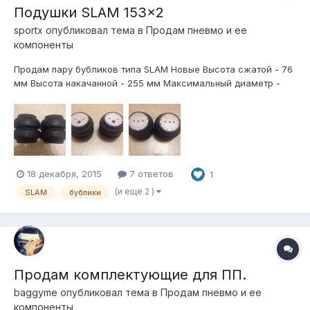
Подушки SLAM 153x2
sportx
опубликовал тема в
Продам пневмо и ее
компоненты
Продам пару бубликов типа SLAM Новые Высота сжатой - 76
мм Высота накачанной - 255 мм Максимальный диаметр -
153 мм Максимальное давление - 42 Бара Порт - 1/2"
Хорошо подходит на рамные Джипики! Цена за пару 15 тыс р
18 декабря, 2015
7 ответов
1
(и ещё 2 )
SLAM
бублики
Продам комплектующие для ПП.
baggyme
опубликовал тема в
Продам пневмо и ее
компоненты