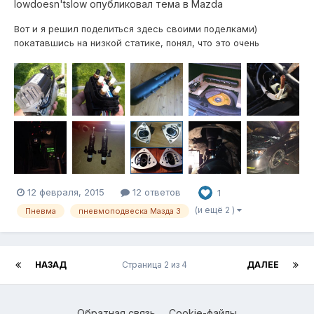
lowdoesn'tslow
опубликовал тема в
Mazda
Вот и я решил поделиться здесь своими поделками)
покатавшись на низкой статике, понял, что это очень
непрактично и решился на пневму. По началу было тяжело
если честно. Но со временем все становилось на свои
места и раскладывалось по полочкам, в том числе
благодаря этому форуму. С полнейшего н...
12 февраля, 2015
12 ответов
1
(и ещё 2 )
Пневма
пневмоподвеска Мазда 3
НАЗАД
Страница 2 из 4
ДАЛЕЕ
Обратная связь
Cookie-файлы