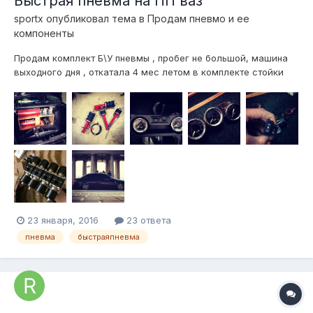
Быстрая пневма на ПП ваз
sportx
опубликовал тема в
Продам пневмо и ее
компоненты
Продам комплект Б\У пневмы , пробег не большой, машина
выходного дня , откатала 4 мес летом в комплекте стойки
перед зад - рубэна Блок клапанов 1/2" 2 рессивера админ 2
компрессора Беркут Р20 2 влагоотделителя 2 армированных
шланга реле давления аварийник силовые реле 2шт 3
манометра виаир (2 2х...
23 января, 2016
23 ответа
пневма
быстраяпневма