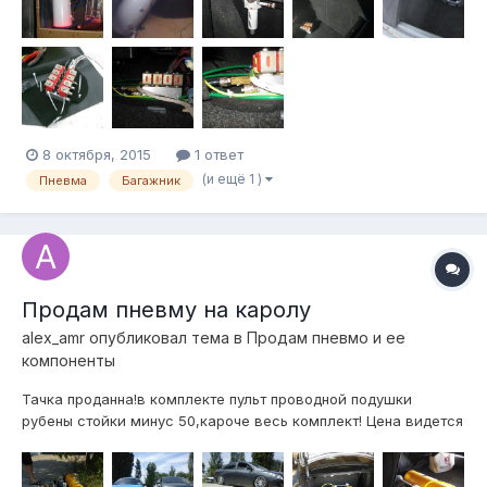
8 октября, 2015
1 ответ
(и ещё 1 )
Пневма
Багажник
Продам пневму на каролу
alex_amr
опубликовал тема в
Продам пневмо и ее
компоненты
Тачка проданна!в комплекте пульт проводной подушки
рубены стойки минус 50,кароче весь комплект! Цена видется
35т,дербана небудет 890 444 13613