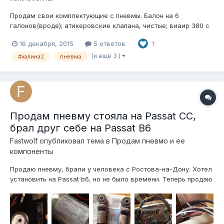
Продам свои комплектующие с пневмы. Балон на 6
галонов(вроде); атикеровские клапана, чистые; виаир 380 с
влаго камоции; реле, обратный клапан, датчик давления,
16 декабря, 2015
5 ответов
1
быстросъем; а так же пульт управления xbox! Все вместе
вижу в районе 15к+ хороший торг. Территориально - Сургут,
(и ещё 3 )
#калина2
пневма
приезжайте, смотрите....
Продам пневму стояла на Passat CC,
брал друг себе на Passat B6
Fastwolf
опубликовал тема в
Продам пневмо и ее
компоненты
Продаю пневму, брали у человека с Ростова-на-Дону. Хотел
установить на Passat b6, но не было времени. Теперь продаю
машину и пневму. Мой телефон 89265808845 Цена 25 тыс
рублей.