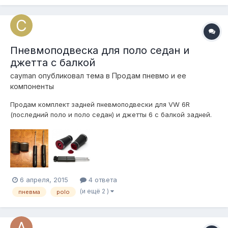
Пневмоподвеска для поло седан и
джетта с балкой
cayman
опубликовал тема в
Продам пневмо и ее
компоненты
Продам комплект задней пневмоподвески для VW 6R
(последний поло и поло седан) и джетты 6 с балкой задней.
18 тыс руб. Брал за 30. В комплекте пневмоподушки с
брекитами и амортизаторы укороченные серии Air Lift SLam.
Пробег не более 4 месяцев.
6 апреля, 2015
4 ответа
(и ещё 2 )
пневма
polo