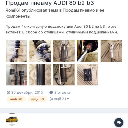
Продам пневму AUDI 80 b2 b3
Romi161
опубликовал тема в
Продам пневмо и ее
компоненты
Продам 4х-контурную подвеску для Audi 80 b2 на b3 то же
встанет. В сборе со ступицами, ступичными подшипниками,
опорными подшипниками(покупалось новое при постойке
пневмы). Подушки рубена, компрессор беркут р20, трубка
6/8, клапана ГБО, манометры камаз 2х стрелочные,
китайский манометр общего давлен...
30 декабря, 2015
3 ответа
(и ещё 2 )
audi 80
ауди 80