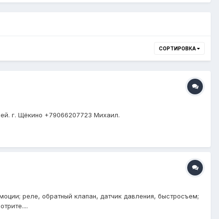
СОРТИРОВКА
лей. г. Щёкино +79066207723 Михаил.
моции; реле, обратный клапан, датчик давления, быстросъем;
трите....