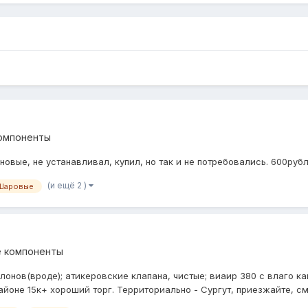
компоненты
овые, не устанавливал, купил, но так и не потребовались. 600руб
(и ещё 2 )
Шаровые
е компоненты
онов(вроде); атикеровские клапана, чистые; виаир 380 с влаго ка
айоне 15к+ хороший торг. Территориально - Сургут, приезжайте, смо