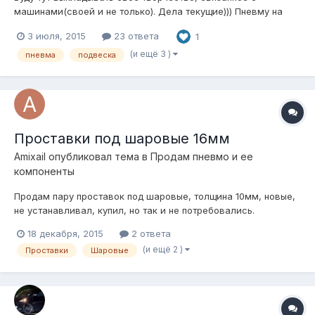
машинами(своей и не только). Дела текущие))) Пневму на
винты. Самый интересный "металолом"....Скоро будет
3 июля, 2015
23 ответа
1
результат.
(и ещё 3 )
пневма
подвеска
Проставки под шаровые 16мм
Amixail
опубликовал тема в
Продам пневмо и ее
компоненты
Продам пару проставок под шаровые, толщина 10мм, новые,
не устанавливал, купил, но так и не потребовались.
600рублей. г. Щёкино +79066207723 Михаил.
18 декабря, 2015
2 ответа
(и ещё 2 )
Проставки
Шаровые