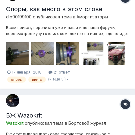
Опоры, как много в этом слове
dio00199100
опубликовал тема в
Амортизаторы
Всем привет, перечитал уже и наши и не наши форумы,
пересмотрел кучу готовых комплектов на винтах, где-то идет
с шс, где-то на резинках. Так вот... Заметил, что у многих где
на резинках нет зазора между опорой и самой подушкой, т.е.
вообще нет зазора. Ну думал я это будет не так скоро как
мне на...
17 января, 2018
21 ответ
(и ещё 3 )
опоры
винты
БЖ Wazokrit
Wazokrit
опубликовал тема в
Бортовой журнал
Буду тут выкладывать свое творчество, связанное с