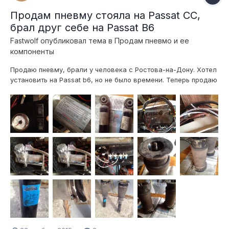
Продам пневму стояла на Passat CC,
брал друг себе на Passat B6
Fastwolf
опубликовал тема в
Продам пневмо и ее
компоненты
Продаю пневму, брали у человека с Ростова-на-Дону. Хотел
установить на Passat b6, но не было времени. Теперь продаю
машину и пневму. Мой телефон 89265808845 Цена 25 тыс
рублей.