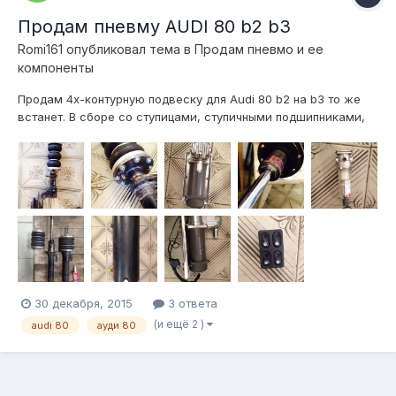
Продам пневму AUDI 80 b2 b3
Romi161
опубликовал тема в
Продам пневмо и ее
компоненты
Продам 4х-контурную подвеску для Audi 80 b2 на b3 то же
встанет. В сборе со ступицами, ступичными подшипниками,
опорными подшипниками(покупалось новое при постойке
пневмы). Подушки рубена, компрессор беркут р20, трубка
6/8, клапана ГБО, манометры камаз 2х стрелочные,
китайский манометр общего давлен...
30 декабря, 2015
3 ответа
(и ещё 2 )
audi 80
ауди 80