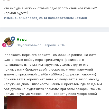
кто нибудь в нижний ставил одно уплотнительное кольцо?
нормал будет?)
Изменено
15 апреля, 2014
пользователем Бэтмен
Атос
Опубликовано
15 апреля, 2014
плоскость верхнего брекета- св 0030 не ровная, на фото
видно, есле шайбу верх. прижимную (резинового
кольца)делать по миним.наружнему диаметру то она
прижмется к брекету всей плоскость, у меня наружний
диаметр прижимной шайбы- ф50мм.(под резин . опорник)
прижимается хорошо нет течи ,но получается зазор между
наружным диам . плоскости шайбы и брекетом где то 0,5 мм.
вот думаю не будет шток "ломать" при этом зазоре? точить
новую конусную может. P.S.- брекет у всех монро такой.