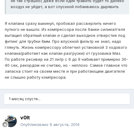
не так страшно( даже если один травить будет то далеко
воздух не уйдет, а вот спускной побаиваюсь дырявить
Я клапана сразу выкинул, пробовал рассверлить ничего
путного не вышло. Из компрессора после банки силикатгеля
вытащил обратный клапан и сделал выходное отверстие под
фитинг для трубки 6мм. Про впускной фильтр не знал, надо
глянуть. Жизнь компрессору облегчил установкой 3 ходового
клапана(работает как клапан разгрузки) от грузовика Маз.
По работе ресивер на 21 литр с 6 до 9 набивает примерно 30-
40 сек, рекордом не считаю, но - неплохо. Самое главное что
запаска стоит на своем месте и при работающем двигателе
не слышно работу компресора.
1 месяц спустя...
v0lt
Опубликовано
9 августа, 2014