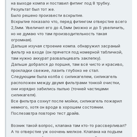
на выходе компа и поставил фитинг под 8 трубку.
Результат был тот же.
Было решено произвести вскрытие.
Вскрытие показало что, перед фитингом отверстие всего
2,5мм. Увеличил его до 4,5мм (можно и до 5 увеличить,
но не думаю что там производительность такая
огромная).
Дальше изучая строение компа. обнаружил засраный
фильтр на входе (он прячется под номерной табличкой,
там нужно аккурат развальцевать заклепку).
Дальше добрался до поршня, там всё чисто и красиво,
прокладки свежие, лазить глубоко не стал.
Следующим была колба с силикагелем, силикагель
расположен между двумя фильтрами тонкой очистки,
они изрядно забились пылью (точней частицами
силикагеля).
Все фильтра сохнут после мойки, силикагель пожарил
немного, хотя он вроде в хорошем состоянии.
Послезавтра повторю тест драйв.
Возник такой вопрос, клапана там кто-то рассверливал?
А то отверстие уж ооочень мелкое. Клапана на подъем