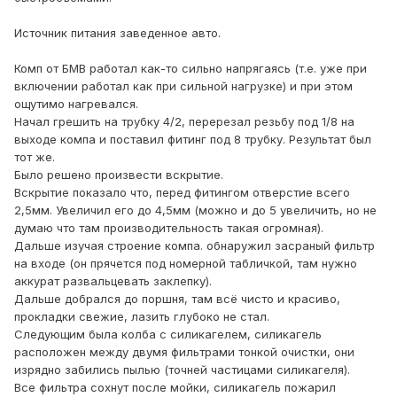
Источник питания заведенное авто.
Комп от БМВ работал как-то сильно напрягаясь (т.е. уже при
включении работал как при сильной нагрузке) и при этом
ощутимо нагревался.
Начал грешить на трубку 4/2, перерезал резьбу под 1/8 на
выходе компа и поставил фитинг под 8 трубку. Результат был
тот же.
Было решено произвести вскрытие.
Вскрытие показало что, перед фитингом отверстие всего
2,5мм. Увеличил его до 4,5мм (можно и до 5 увеличить, но не
думаю что там производительность такая огромная).
Дальше изучая строение компа. обнаружил засраный фильтр
на входе (он прячется под номерной табличкой, там нужно
аккурат развальцевать заклепку).
Дальше добрался до поршня, там всё чисто и красиво,
прокладки свежие, лазить глубоко не стал.
Следующим была колба с силикагелем, силикагель
расположен между двумя фильтрами тонкой очистки, они
изрядно забились пылью (точней частицами силикагеля).
Все фильтра сохнут после мойки, силикагель пожарил