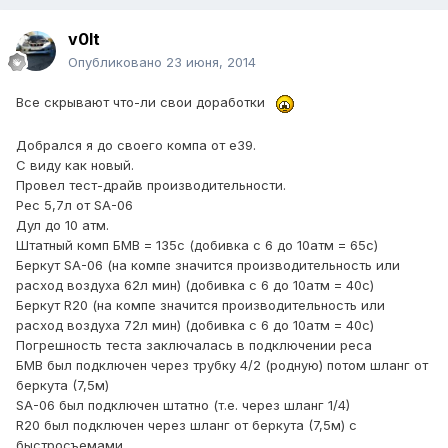
v0lt
Опубликовано
23 июня, 2014
Все скрывают что-ли свои доработки
Добрался я до своего компа от е39.
С виду как новый.
Провел тест-драйв производительности.
Рес 5,7л от SA-06
Дул до 10 атм.
Штатный комп БМВ = 135с (добивка с 6 до 10атм = 65с)
Беркут SA-06 (на компе значится производительность или
расход воздуха 62л мин) (добивка с 6 до 10атм = 40с)
Беркут R20 (на компе значится производительность или
расход воздуха 72л мин) (добивка с 6 до 10атм = 40с)
Погрешность теста заключалась в подключении реса
БМВ был подключен через трубку 4/2 (родную) потом шланг от
беркута (7,5м)
SA-06 был подключен штатно (т.е. через шланг 1/4)
R20 был подключен через шланг от беркута (7,5м) с
быстросъемами.