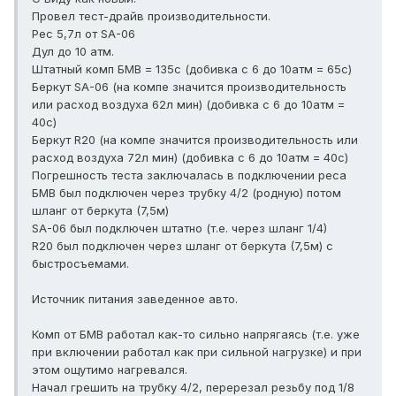
Провел тест-драйв производительности.
Рес 5,7л от SA-06
Дул до 10 атм.
Штатный комп БМВ = 135с (добивка с 6 до 10атм = 65с)
Беркут SA-06 (на компе значится производительность
или расход воздуха 62л мин) (добивка с 6 до 10атм =
40с)
Беркут R20 (на компе значится производительность или
расход воздуха 72л мин) (добивка с 6 до 10атм = 40с)
Погрешность теста заключалась в подключении реса
БМВ был подключен через трубку 4/2 (родную) потом
шланг от беркута (7,5м)
SA-06 был подключен штатно (т.е. через шланг 1/4)
R20 был подключен через шланг от беркута (7,5м) с
быстросъемами.
Источник питания заведенное авто.
Комп от БМВ работал как-то сильно напрягаясь (т.е. уже
при включении работал как при сильной нагрузке) и при
этом ощутимо нагревался.
Начал грешить на трубку 4/2, перерезал резьбу под 1/8