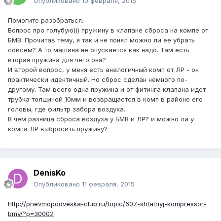
Опубликовано
10 февраля, 2015
Помогите разобраться.
Вопрос про голубую))) пружину в клапане сброса на компе от
БМВ. Прочитав тему, я так и не понял можно ли ее убрать
совсем? А то машина не опускается как надо. Там есть
вторая пружина для чего она?
И второй вопрос, у меня есть аналогичный комп от ЛР - он
практически идентичный. Но сброс сделан немного по-
другому. Там всего одна пружина и от фитинга клапана идет
трубка толщиной 10мм и возвращается в комп в районе его
головы, где фильтр забора воздуха.
В чем разница сброса воздуха у БМВ и ЛР? и можно ли у
компа ЛР выбросить пружину?
DenisKo
Опубликовано
11 февраля, 2015
http://pnevmopodveska-club.ru/topic/607-shtatnyj-kompressor-
bmv/?p=30002