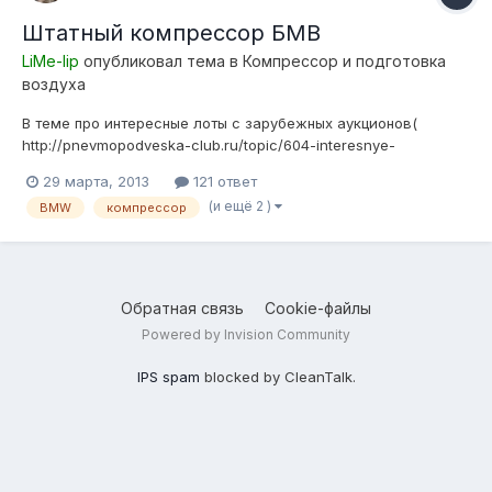
Штатный компрессор БМВ
LiMe-lip
опубликовал тема в
Компресcор и подготовка
воздуха
В теме про интересные лоты с зарубежных аукционов(
http://pnevmopodveska-club.ru/topic/604-interesnye-
predlozheniia-na-ebay-i-ne-tolko/ ) началось обсуждение
29 марта, 2013
121 ответ
данного блока подготовки воздуха. Чтобы там не отходить от
(и ещё 2 )
BMW
компрессор
темы предлагаю все обсудить здесь. К сожалению
сообщения переносить не могу ( н...
Обратная связь
Cookie-файлы
Powered by Invision Community
IPS spam
blocked by CleanTalk.