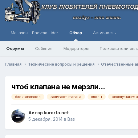
Магазин - Pnevmo Lider
Обзор
Активность
Форумы
События
Модераторы
Пользователи онл
Главная
Технические вопросы и решения
Отечественные 
чтоб клапана не мерзли...
блок клапанов
залипают клапана
клопы
эксплуатация 
Автор
kurorta.net
5 декабря, 2014
в
Ваз