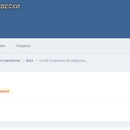
айн
Лидеры
автомобили
Ваз
чтоб клапана не мерзли...
зимой