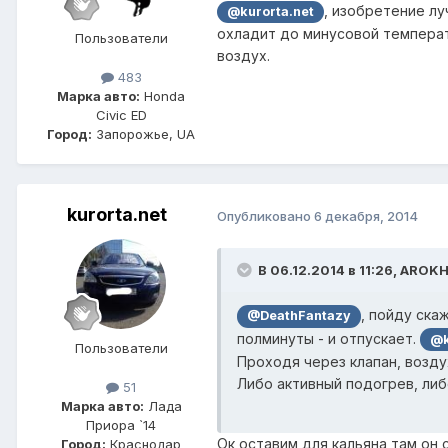
, изобретение лу
@kurorta.net
охладит до минусовой температ
Пользователи
воздух.
483
Марка авто:
Honda
Civic ED
Город:
Запорожье, UA
kurorta.net
Опубликовано
6 декабря, 2014
В 06.12.2014 в 11:26, AROKH
, пойду ска
@DeathFantazy
полминуты - и отпускает.
@k
Пользователи
Проходя через клапан, возду
Либо активный подогрев, либ
51
Марка авто:
Лада
Приора `14
Ок,оставим для кальяна,там он 
Город:
Краснодар