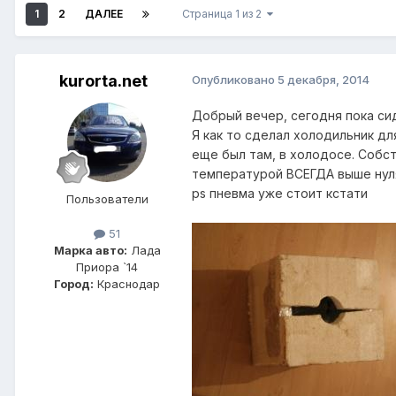
1
2
ДАЛЕЕ
Страница 1 из 2
kurorta.net
Опубликовано
5 декабря, 2014
Добрый вечер, сегодня пока си
Я как то сделал холодильник дл
еще был там, в холодосе. Собс
температурой ВСЕГДА выше нуля
ps пневма уже стоит кстати
Пользователи
51
Марка авто:
Лада
Приора `14
Город:
Краснодар