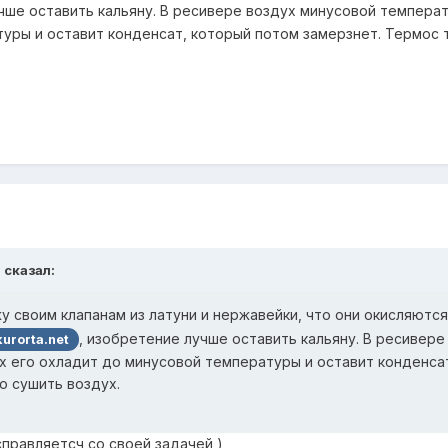
чше оставить кальяну. В ресивере воздух минусовой температ
уры и оставит конденсат, который потом замерзнет. Термос т
 сказал:
жу своим клапанам из латуни и нержавейки, что они окисляютс
, изобретение лучше оставить кальяну. В ресивер
urorta.net
х его охладит до минусовой температуры и оставит конденса
о сушить воздух.
справляетсч со своей задачей )