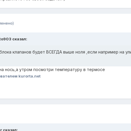
менено)
nto903 сказал:
лока клапанов будет ВСЕГДА выше ноля ,если например на ули
 на нось,а утром посмотри температуру в термосе
вателем kurorta.net
r сказал: