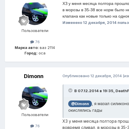
ХЗ у меня месяца полтора прошло,
в морозы в 35-38 все норм было не
клапана как новые только на одном
Изменено
12 декабря, 2014
польз
Пользователи
76
Марка авто:
ваз 2114
Город:
оса
Dimonn
Опубликовано
12 декабря, 2014
(и
В 07.12.2014 в 19:35, Death
, я мазал силикон
@Dimonn
окислялись гады
Пользователи
ХЗ у меня месяца полтора прошл
76
вовремя сливал, в морозы в 35-3