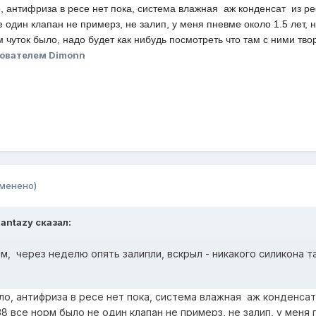
 антифриза в ресе нет пока, система влажная аж конденсат из рес
 один клапан не примерз, не залип, у меня пневме около 1.5 лет, н
 чуток было, надо будет как нибудь посмотреть что там с ними тво
ователем Dimonn
зменено)
Fantazy сказал:
ом, через неделю опять залипли, вскрыл - никакого силикона 
о, антифриза в ресе нет пока, система влажная аж конденсат
8 все норм было не один клапан не примерз, не залип, у меня п