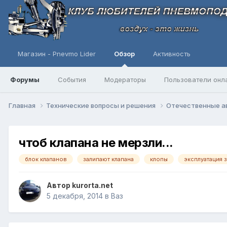
Магазин - Pnevmo Lider
Обзор
Активность
Форумы
События
Модераторы
Пользователи онл
Главная
Технические вопросы и решения
Отечественные 
чтоб клапана не мерзли...
блок клапанов
залипают клапана
клопы
эксплуатация 
Автор
kurorta.net
5 декабря, 2014
в
Ваз