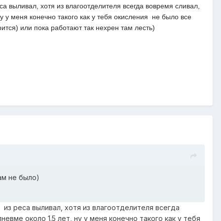
а выливал, хотя из влагоотделителя всегда вовремя сливал,
у у меня конечно такого как у тебя окисления не было все
рится) или пока работают так нехрен там лесть)
там не было)
 из реса выливал, хотя из влагоотделителя всегда
невме около 1.5 лет, ну у меня конечно такого как у тебя