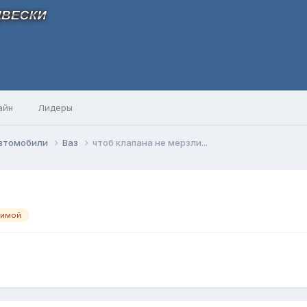
айн
Лидеры
автомобили
Ваз
чтоб клапана не мерзли...
зимой