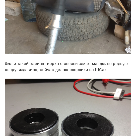
был и такой вариант верха с опорником от мазды, но родную
опору выдавило, сейчас делаю опорники на ШСах.