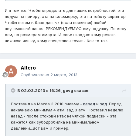
И я том же. Чтобы определить для наших потребностей: эта
подуха на приору, эта на восьмерку, эта на тойоту спринтер.
Чтобы потом в базе данных (если появится) любой
неугомонный нашел РЕКОМЕНДУЕМУЮ ему подушку. По весу
оси, по размерам аморта. И совет заодно: кому резать
нижнюю чашку, кому спецстакан точить. Как то так.
Altero
Опубликовано
2 марта, 2013
В 02.03.2013 в 16:26, gevg сказал:
Поставил на Mazda 3 2010 пневму -
перед
и
зад
. Перед
накачиваю минимум 4 атм. зад 3 атм. Поставил неделю
назад - после стоковй итак немягкой подвески - эта
кажется как зубодробилка на минимальном
давлении...Вот вам и пример.