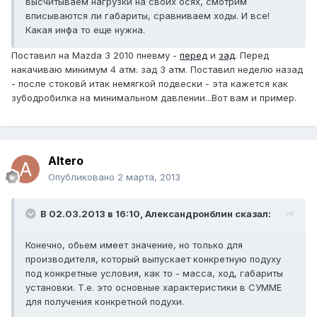
высчитываем нагрузки на своих осях, смотрим
вписываются ли габариты, сравниваем ходы. И все!
Какая инфа то еще нужна.
Поставил на Mazda 3 2010 пневму -
перед
и
зад
. Перед
накачиваю минимум 4 атм. зад 3 атм. Поставил неделю назад
- после стоковй итак немягкой подвески - эта кажется как
зубодробилка на минимальном давлении...Вот вам и пример.
Altero
Опубликовано
2 марта, 2013
В 02.03.2013 в 16:10, Александронблин сказал:
Конечно, обьем имеет значение, но только для
производителя, который выпускает конкретную подуху
под конкретные условия, как то - масса, ход, габариты
установки. Т.е. это основные характеристики в СУММЕ
для получения конкретной подухи.