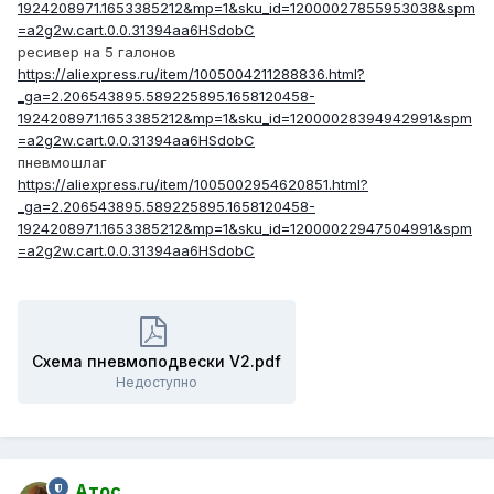
1924208971.1653385212&mp=1&sku_id=12000027855953038&spm
=a2g2w.cart.0.0.31394aa6HSdobC
ресивер на 5 галонов
https://aliexpress.ru/item/1005004211288836.html?
_ga=2.206543895.589225895.1658120458-
1924208971.1653385212&mp=1&sku_id=12000028394942991&spm
=a2g2w.cart.0.0.31394aa6HSdobC
пневмошлаг
https://aliexpress.ru/item/1005002954620851.html?
_ga=2.206543895.589225895.1658120458-
1924208971.1653385212&mp=1&sku_id=12000022947504991&spm
=a2g2w.cart.0.0.31394aa6HSdobC
Схема пневмоподвески V2.pdf
Недоступно
Атос