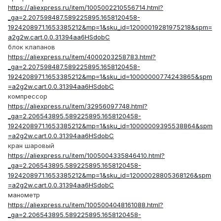
https://aliexpress.ru/item/1005002210556714.html?
_ga=2.207598487.589225895.1658120458-
1924208971.1653385212&mp=1&sku_id=12000019281975218&spm=
a2g2w.cart.0.0.31394aa6HSdobC
блок клапанов
https://aliexpress.ru/item/4000203258783.html?
_ga=2.207598487.589225895.1658120458-
1924208971.1653385212&mp=1&sku_id=10000000774243865&spm
=a2g2w.cart.0.0.31394aa6HSdobC
компрессор
https://aliexpress.ru/item/32956097748.html?
_ga=2.206543895.589225895.1658120458-
1924208971.1653385212&mp=1&sku_id=10000009395538864&spm
=a2g2w.cart.0.0.31394aa6HSdobC
кран шаровый
https://aliexpress.ru/item/1005004335846410.html?
_ga=2.206543895.589225895.1658120458-
1924208971.1653385212&mp=1&sku_id=12000028805368126&spm
=a2g2w.cart.0.0.31394aa6HSdobC
манометр
https://aliexpress.ru/item/1005004048161088.html?
_ga=2.206543895.589225895.1658120458-