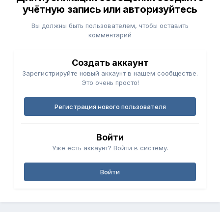
учётную запись или авторизуйтесь
Вы должны быть пользователем, чтобы оставить
комментарий
Создать аккаунт
Зарегистрируйте новый аккаунт в нашем сообществе.
) В части ресиверов, то какой бы большой шланг не был
Это очень просто!
- лучше добавлять объем поршню, опоре, увеличивать
длину/объем подушки и т.д., т.е. чтобы сечение между
скажем так дополнительным и основным объемом было
Регистрация нового пользователя
максимальным. Если есть возможность - опустить
поршень насколько получится вниз и сделать его полым,
будет самый нормальный вариант, или какую-нибудь
Войти
проставку между опорой и подушкой с дополнительным
Уже есть аккаунт? Войти в систему.
объемом сделать (наподобии как на ауди а8/мерседес
220-й и т.д. )
Войти