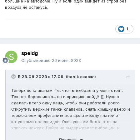
большие на автодоме. Ну и если один выйдет из строя без
воздуха не останусь.
1
speidg
Опубликовано
26 июня, 2023
В 26.06.2023 в 17:09,
titanik
сказал:
Теперь по клапанам. Те, что ты выбрал и у меня стоят.
Так вот барахлишко... но в принципе пойдёт))) Нужно
сделать всего одну вещь, чтобы они работали долго.
Открутить верхние гайки клапанов, снять крышку вверх и
термоклеем профигачить все щели между платой и
катушками соленоидов. Они тупо там болтаются на
хлипких ножках. Пайка не выдерживает вибрации и
начинает отваливаться.
Показать