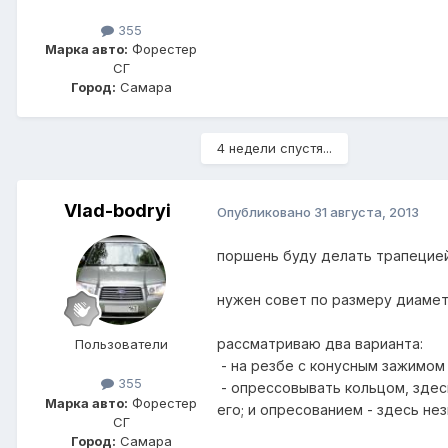
355
Марка авто:
Форестер
СГ
Город:
Самара
4 недели спустя...
Vlad-bodryi
Опубликовано
31 августа, 2013
поршень буду делать трапецией 
нужен совет по размеру диамет
рассматриваю два варианта:
Пользователи
- на резбе с конусным зажимом
355
- опрессовывать кольцом, здес
Марка авто:
Форестер
его; и опресованием - здесь нез
СГ
Город:
Самара