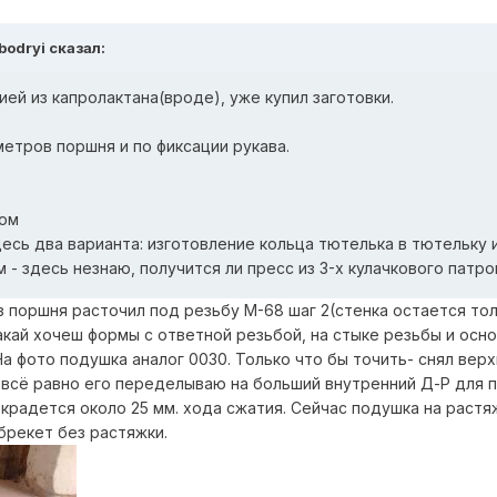
bodryi сказал:
ей из капролактана(вроде), уже купил заготовки.
етров поршня и по фиксации рукава.
мом
есь два варианта: изготовление кольца тютелька в тютельку 
 - здесь незнаю, получится ли пресс из 3-х кулачкового патро
 поршня расточил под резьбу М-68 шаг 2(стенка остается тол
акай хочеш формы с ответной резьбой, на стыке резьбы и осн
На фото подушка аналог 0030. Только что бы точить- снял вер
, всё равно его переделываю на больший внутренний Д-Р для 
 крадется около 25 мм. хода сжатия. Сейчас подушка на растя
 брекет без растяжки.