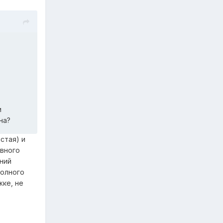
и
на?
стая) и
овного
хний
полного
жке, не