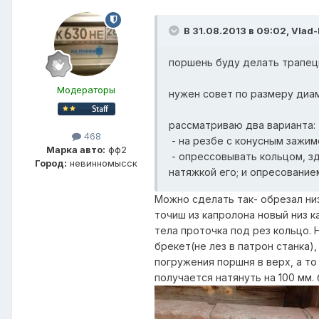
В 31.08.2013 в 09:02, Vlad-
поршень буду делать трапеци
Модераторы
нужен совет по размеру диам
рассматриваю два варианта:
468
- на резбе с конусным зажи
Марка авто:
фф2
- опрессовывать кольцом, зд
Город:
невинномысск
натяжкой его; и опресованием
Можно сделать так- обрезал низ
точиш из капролона новый низ к
тела проточка под рез кольцо. 
брекет(не лез в патрон станка)
погружения поршня в верх, а то
получается натянуть на 100 мм.