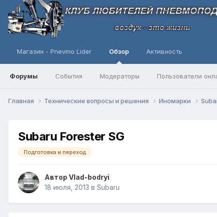
Магазин - Pnevmo Lider
Обзор
Активность
Форумы
События
Модераторы
Пользователи онл
Главная
Технические вопросы и решения
Иномарки
Suba
Subaru Forester SG
Подготовка и переход
Автор
Vlad-bodryi
18 июля, 2013
в
Subaru