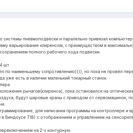
ю системы пневмоподвески и паралельно привязал компьютер
евму варьирование клиренсом, с преимуществом в максималь
сохранением полного рабочего хода подвески.
4 шт.
ёл по наименьшему сопротивлению)))), но пока не провёл пер
а уже есть в наличии маленький токарный станок.
ллера
оложения рычагов(клиренса), пока остановился на оптических
оздуха, будут шаровые краны с приводом от сервомашинок, п
ня.
ограммирование, для написания программы на контроллере и в
 в Виндоусе 7(8) с отображением и управлением на сенсорно
 переключением на 2-х контурную.