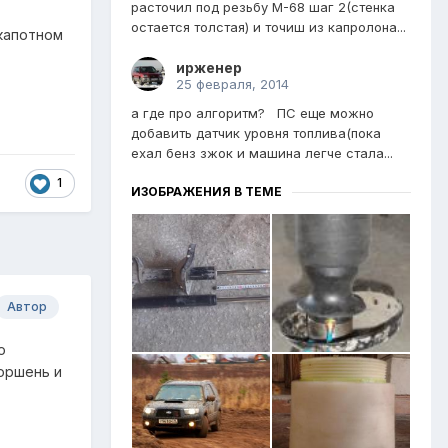
расточил под резьбу М-68 шаг 2(стенка
остается толстая) и точиш из капролона...
дкапотном
ирженер
25 февраля, 2014
а где про алгоритм? ПС еще можно
добавить датчик уровня топлива(пока
ехал бенз зжок и машина легче стала...
1
ИЗОБРАЖЕНИЯ В ТЕМЕ
Автор
о
поршень и