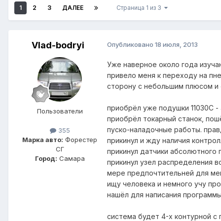
1
2
3
ДАЛЕЕ
Страница 1 из 3
Vlad-bodryi
Опубликовано
18 июля, 2013
Уже наверное около года изуча
привело меня к переходу на пн
сторону с небольшим плюсом и 
приобрёл уже подушки 11030С - 
Пользователи
приобрёл токарный станок, пош
пуско-наладочные работы. правд
355
Марка авто:
Форестер
прикинул и жду наличия контро
СГ
прикинул датчики абсолютного п
Город:
Самара
прикинул узел распределения в
мере предпочтительней для ме
ищу человека и немного учу пр
нашёл для написания программы
система будет 4-х контурной с