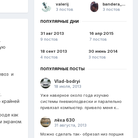
valerij
bandera_rus38
3 постов
3 постов
ПОПУЛЯРНЫЕ ДНИ
31 авг 2013
16 апр 2015
9 постов
7 постов
.
ную
18 сент 2013
30 июнь 2014
4 постов
3 постов
ПОПУЛЯРНЫЕ ПОСТЫ
евоз и
Vlad-bodryi
18 июля, 2013
.
Уже наверное около года изучаю
о крайней
системы пневмоподвески и паралельно
привязал компьютер. привело меня к...
роде как
лёха 630
м экраном.
31 августа, 2013
Можно сделать так- обрезал низ поршня