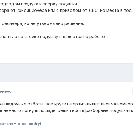
подводом воздуха к вверху подушки.
сора от кондиционера или с приводом от ДВС, но места в по
з ресивера, но не утверждено решение.
аченную на стойке подушку и валяется на работе....
енено)
оналадочные работы, всё крутит-вертит-пилит! пневма немног
мне немного погнули лошадь. решил воять разборные подушки(
вателем Vlad-bodryi