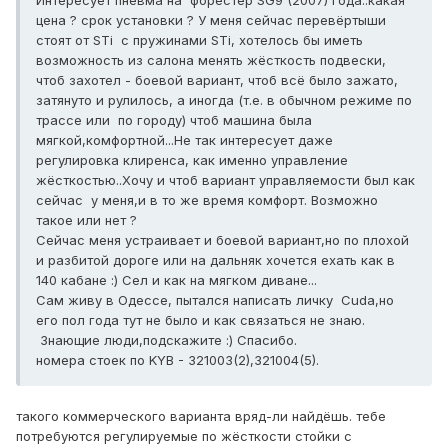
Интересует пневма на форестер SG9 (2007) года..какая
цена ? срок установки ? У меня сейчас перевёртыши
стоят от STi с пружинами STi, хотелось бы иметь
возможность из салона менять жёсткость подвески,
чтоб захотел - боевой вариант, чтоб всё было зажато,
затянуто и рулилось, а иногда (т.е. в обычном режиме по
трассе или по городу) чтоб машина была
мягкой,комфортной...Не так интересует даже
регулировка клиренса, как именно управление
жёсткостью..Хочу и чтоб вариант управляемости был как
сейчас у меня,и в то же время комфорт. Возможно
такое или нет ?
Сейчас меня устраивает и боевой вариант,но по плохой
и разбитой дороге или на дальняк хочется ехать как в
140 кабане :) Сел и как на мягком диване...
Сам живу в Одессе, пытался написать личку Cuda,но
его пол года тут не было и как связаться не знаю.
Знающие люди,подскажите :) Спасибо.
номера стоек по KYB - 321003(2),321004(5).
такого коммерческого варианта вряд-ли найдёшь. тебе
потребуются регулируемые по жёсткости стойки с