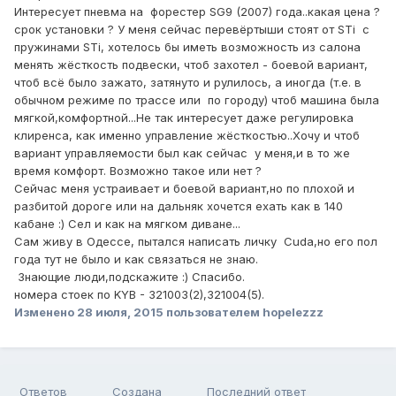
Интересует пневма на форестер SG9 (2007) года..какая цена ?
срок установки ? У меня сейчас перевёртыши стоят от STi с
пружинами STi, хотелось бы иметь возможность из салона
менять жёсткость подвески, чтоб захотел - боевой вариант,
чтоб всё было зажато, затянуто и рулилось, а иногда (т.е. в
обычном режиме по трассе или по городу) чтоб машина была
мягкой,комфортной...Не так интересует даже регулировка
клиренса, как именно управление жёсткостью..Хочу и чтоб
вариант управляемости был как сейчас у меня,и в то же
время комфорт. Возможно такое или нет ?
Сейчас меня устраивает и боевой вариант,но по плохой и
разбитой дороге или на дальняк хочется ехать как в 140
кабане :) Сел и как на мягком диване...
Сам живу в Одессе, пытался написать личку Cuda,но его пол
года тут не было и как связаться не знаю.
Знающие люди,подскажите :) Спасибо.
номера стоек по KYB - 321003(2),321004(5).
Изменено
28 июля, 2015
пользователем hopelezzz
Ответов
Создана
Последний ответ