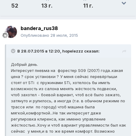
52
13 г.
11 г.
bandera_rus38
Опубликовано
28 июля, 2015
В 28.07.2015 в 12:20, hopelezzz сказал:
Добрый день.
Интересует пневма на форестер SG9 (2007) года..какая
цена ? срок установки ? У меня сейчас перевёртыши
стоят от STi с пружинами STi, хотелось бы иметь
возможность из салона менять жёсткость подвески,
чтоб захотел - боевой вариант, чтоб всё было зажато,
затянуто и рулилось, а иногда (т.е. в обычном режиме по
трассе или по городу) чтоб машина была
мягкой,комфортной...Не так интересует даже
регулировка клиренса, как именно управление
жёсткостью..Хочу и чтоб вариант управляемости был как
сейчас у меня,и в то же время комфорт. Возможно