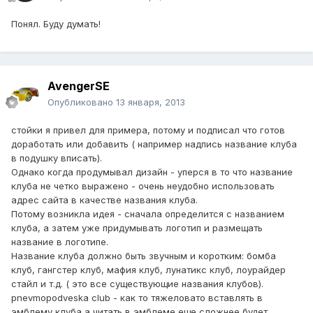
Понял. Буду думать!
AvengerSE
Опубликовано
13 января, 2013
стойки я привел для примера, потому и подписал что готов
доработать или добавить ( например надпись название клуба
в подушку вписать).
Однако когда продумывал дизайн - уперся в то что название
клуба не четко выражено - очень неудобно использовать
адрес сайта в качестве названия клуба.
Потому возникла идея - сначала определится с названием
клуба, а затем уже придумывать логотип и размещать
название в логотипе.
Название клуба должно быть звучным и коротким: бомба
клуб, гангстер клуб, мафия клуб, лунатикс клуб, лоурайдер
стайл и т.д. ( это все существующие названия клубов).
pnevmopodveska club - как то тяжеловато вставлять в
эмблему клуба а читать в эмблеме еще сложнее будет.