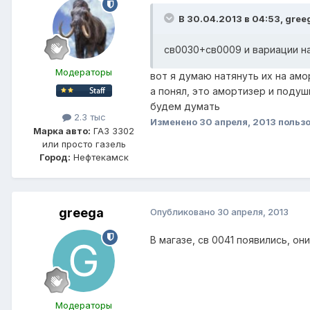
В 30.04.2013 в 04:53, gree
св0030+св0009 и вариации н
Модераторы
вот я думаю натянуть их на ам
а понял, это амортизер и подуш
будем думать
2.3 тыс
Изменено
30 апреля, 2013
польз
Марка авто:
ГАЗ 3302
или просто газель
Город:
Нефтекамск
greega
Опубликовано
30 апреля, 2013
В магазе, св 0041 появились, они 
Модераторы