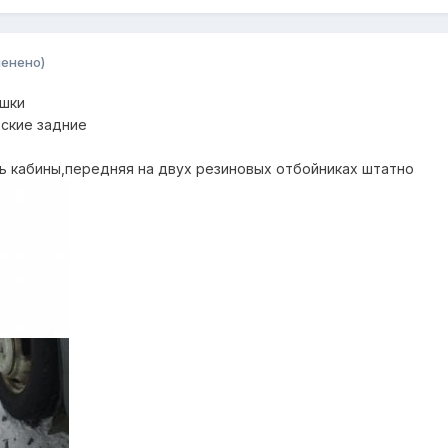
менено)
ушки
ские задние
ть кабины,передняя на двух резиновых отбойниках штатно