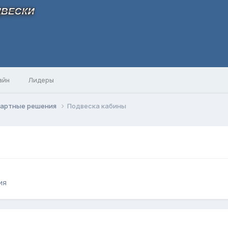
айн
Лидеры
дартные решения
Подвеска кабины
ия