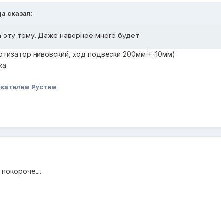
ga сказал:
а эту тему. Даже наверное много будет
ортизатор нивовский, ход подвески 200мм(+-10мм)
ка
ователем Рустем
покороче....