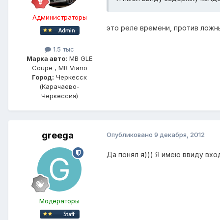
Администраторы
это реле времени, против ложн
1.5 тыс
Марка авто:
MB GLE
Coupe , MB Viano
Город:
Черкесск
(Карачаево-
Черкессия)
greega
Опубликовано
9 декабря, 2012
Да понял я))) Я имею ввиду вхо
Модераторы