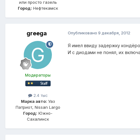
или просто газель
Город:
Нефтекамск
greega
Опубликовано
9 декабря, 2012
Я имел ввиду задержку кондёром
И с диодами не понял, их включ
Модераторы
2.4 тыс
Марка авто:
Уаз
Патриот, Nissan Largo
Город:
Южно-
Сахалинск