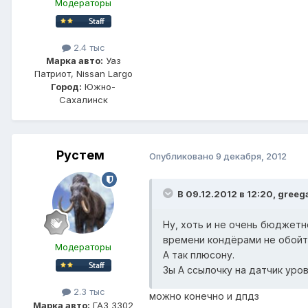
Модераторы
2.4 тыс
Марка авто:
Уаз
Патриот, Nissan Largo
Город:
Южно-
Сахалинск
Рустем
Опубликовано
9 декабря, 2012
В 09.12.2012 в 12:20, greeg
Ну, хоть и не очень бюджетн
времени кондёрами не обойт
Модераторы
А так плюсону.
Зы А ссылочку на датчик уров
2.3 тыс
можно конечно и дпдз
Марка авто:
ГАЗ 3302