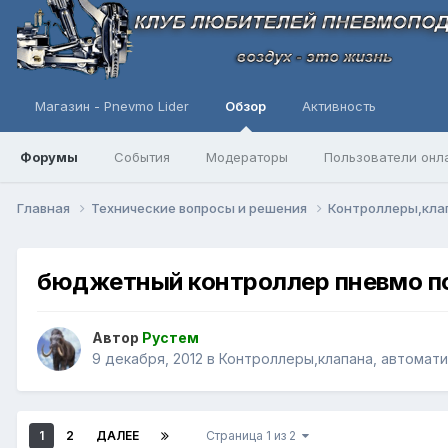
Магазин - Pnevmo Lider
Обзор
Активность
Форумы
События
Модераторы
Пользователи онл
Главная
Технические вопросы и решения
Контроллеры,клап
бюджетный контроллер пневмо п
Автор
Рустем
9 декабря, 2012
в
Контроллеры,клапана, автомати
1
2
ДАЛЕЕ
Страница 1 из 2