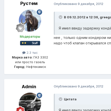
Рустем
Опубликовано
9 декабря, 2012
В 09.12.2012 в 12:36, greeg
Я имел ввиду задержку кондё
Модераторы
нее , только одним кондером ни
надо чтоб клапан открывался с
2.3 тыс
Марка авто:
ГАЗ 3302
или просто газель
Город:
Нефтекамск
Admin
Опубликовано
9 декабря, 2012
Цитата
Я имел ввиду задержку кондё