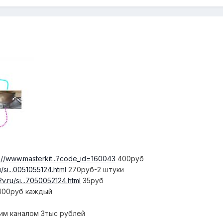
p://www.masterkit...?code_id=160043
400руб
u/si...0051055124.html
270руб-2 штуки
2v.ru/si...7050052124.html
35руб
 400руб каждый
им каналом 3тыс рублей