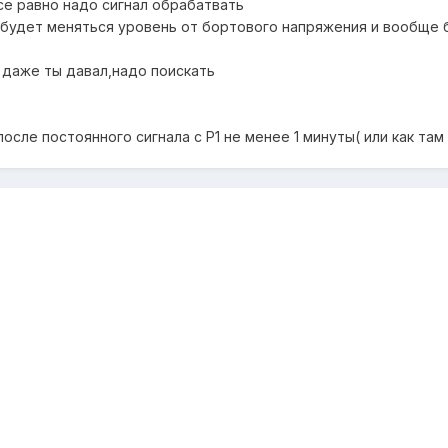
все равно надо сигнал обрабатвать
т,будет меняться уровень от бортового напряжения и вообще 
е даже ты давал,надо поискать
осле постоянного сигнала с Р1 не менее 1 минуты( или как там