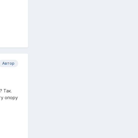
Автор
 Так.
ту опору