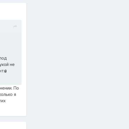
 под
укой не
нт:
нении. По
колько я
тих