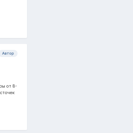
Автор
ры от 8-
асточек