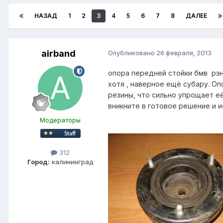
НАЗАД
1
2
3
4
5
6
7
8
ДАЛЕЕ
airband
Опубликовано
26 февраля, 2013
опора передней стойки бмв рэ
хотя , наверное ещё субару. О
резины, что сильно упрощает е
вникните в готовое решение и и
Модераторы
312
Город:
калининград