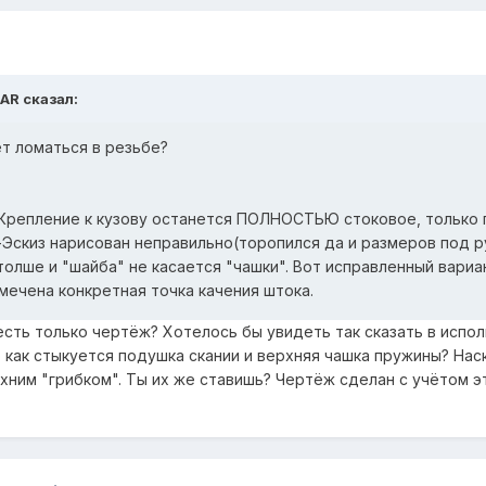
AR сказал:
т ломаться в резьбе?
 Крепление к кузову останется ПОЛНОСТЬЮ стоковое, только
-Эскиз нарисован неправильно(торопился да и размеров под р
толше и "шайба" не касается "чашки". Вот исправленный вариа
ечена конкретная точка качения штока.
 есть только чертёж? Хотелось бы увидеть так сказать в испол
 как стыкуется подушка скании и верхняя чашка пружины? Нас
хним "грибком". Ты их же ставишь? Чертёж сделан с учётом э