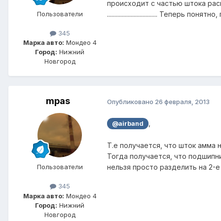
происходит с частью штока рас
.................................. Тепер
Пользователи
345
Марка авто:
Мондео 4
Город:
Нижний
Новгород
mpas
Опубликовано
26 февраля, 2013
,
@airband
Т.е получается, что шток амма 
Тогда получается, что подшипник
нельзя просто разделить на 2-
Пользователи
345
Марка авто:
Мондео 4
Город:
Нижний
Новгород