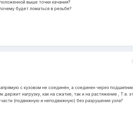
положенной выше точки качания?
ь понятно, почему будет ломаться в резьбе?
напрямую с кузовом не соединён, а соединен через подшипник?
 держит нагрузку, как на сжатие, так и на растяжение , Т.е. э
е части (подвижную и неподвижную) без разрушения узла?