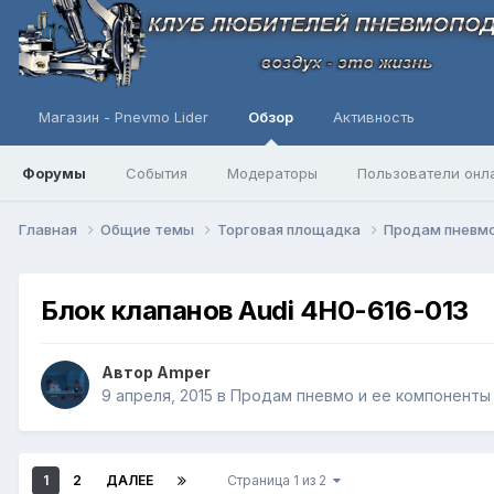
Магазин - Pnevmo Lider
Обзор
Активность
Форумы
События
Модераторы
Пользователи онл
Главная
Общие темы
Торговая площадка
Продам пневмо
Блок клапанов Audi 4H0-616-013
Автор
Amper
9 апреля, 2015
в
Продам пневмо и ее компоненты
1
2
ДАЛЕЕ
Страница 1 из 2