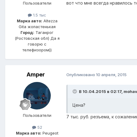
вот что мне всегда нравилось т
Пользователи
1.5 тыс
Марка авто:
Altezza
Gita жопастенькая
Город:
Таганрог
(Ростовская обл) Да я
говорю с
телефизором))
Amper
Опубликовано
10 апреля, 2015
В 10.04.2015 в 02:17, moha
Цена?
Пользователи
7 тыс. руб. резъема, к сожалени
52
Марка авто:
Peugeot