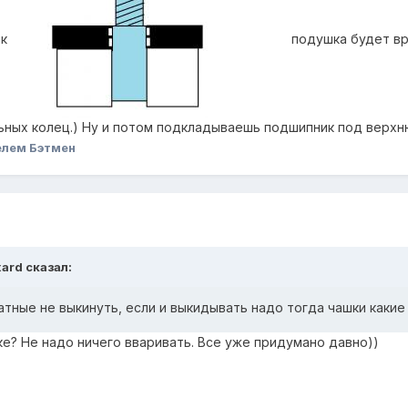
так
подушка будет вр
ьных колец.) Ну и потом подкладываешь подшипник под верхню
елем Бэтмен
xard сказал:
тные не выкинуть, если и выкидывать надо тогда чашки какие
ке? Не надо ничего вваривать. Все уже придумано давно))