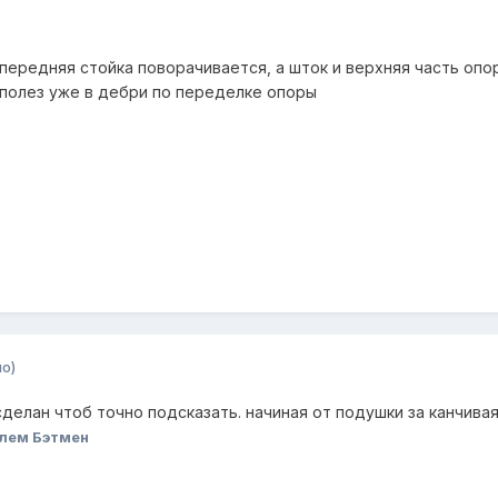
передняя стойка поворачивается, а шток и верхняя часть опо
я полез уже в дебри по переделке опоры
о)
сделан чтоб точно подсказать. начиная от подушки за канчива
лем Бэтмен