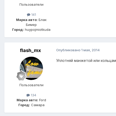
Пользователи
141
Марка авто:
Блак
Бимер
Город:
huypojmiotkuda
flash_mx
Опубликовано
1 мая, 2014
Уплотняй манжетой или кольцам
Пользователи
134
Марка авто:
Ford
Город:
Самара