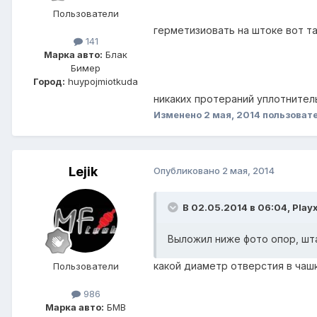
Пользователи
герметизиовать на штоке вот 
141
Марка авто:
Блак
Бимер
Город:
huypojmiotkuda
никаких протераний уплотнител
Изменено
2 мая, 2014
пользоват
Lejik
Опубликовано
2 мая, 2014
В 02.05.2014 в 06:04, Play
Выложил ниже фото опор, шта
какой диаметр отверстия в чаш
Пользователи
986
Марка авто:
БМВ