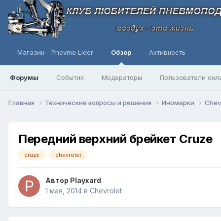
Магазин - Pnevmo Lider
Обзор
Активность
Форумы
События
Модераторы
Пользователи онл
Главная
Технические вопросы и решения
Иномарки
Chev
Передний верхний брейкет Cruze
cruze
chevrolet
Автор
Playxard
1 мая, 2014
в
Chevrolet