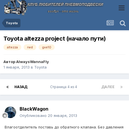
Toyota
Toyota altezza project (начало пути)
altezza
rwd
gxe10
Автор
AlwaysWannaFly
1 января, 2013
в
Toyota
НАЗАД
Страница 4 из 4
ДАЛЕЕ
BlackWagon
Опубликовано
20 января, 2013
Влагоотделитель поставь до обратного клапана. Без давления