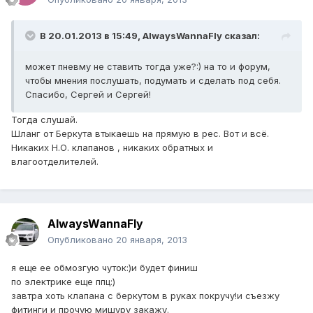
В 20.01.2013 в 15:49, AlwaysWannaFly сказал:
может пневму не ставить тогда уже?:) на то и форум,
чтобы мнения послушать, подумать и сделать под себя.
Спасибо, Сергей и Сергей!
Тогда слушай.
Шланг от Беркута втыкаешь на прямую в рес. Вот и всё.
Никаких Н.О. клапанов , никаких обратных и
влагоотделителей.
AlwaysWannaFly
Опубликовано
20 января, 2013
я еще ее обмозгую чуток:)и будет финиш
по электрике еще ппц:)
завтра хоть клапана с беркутом в руках покручу!и съезжу
фитинги и прочую мишуру закажу.