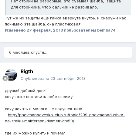
Нет стойки не разборные, это съемная шайба, защита
для отбойника, чтоб сальник не разбивало,
Тут же из защиты еще гайка ввернута внутрь. и снаружи как
понимаю эта шайба. она пластиковая?
Изменено
27 февраля, 2013
пользователем bemba74
6 месяцев спустя...
Rigth
Опубликовано
23 сентября, 2013
друзья! добрый день!
хочу тоже поставить себе пневму!
хочу начать с малого - с подушек типа
-
http://pnevmopodveska-club.ru/topic/299-pnevmopodushka-
na-stoiku-makferson-diametr-otv50/
где их можно купить и почем?