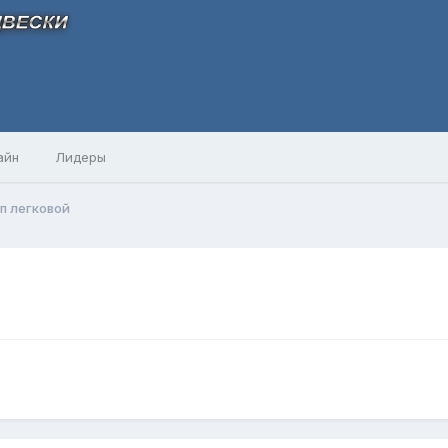
айн
Лидеры
п легковой