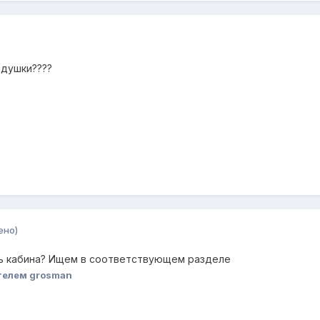
одушки????
ено)
сь кабина? Ищем в соответствующем разделе
телем grosman