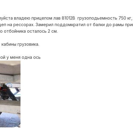
йста владею прицепом лав 81012В грузоподьемность 750 кг, 4
рицеп на рессорах. Замерил поддомкратил от балки до рамы п
до отбойника осталось 2 см.
т кабины грузовика.
ой у меня одна ось