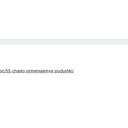
pic/55-chasto-primeniaemye-podushki/