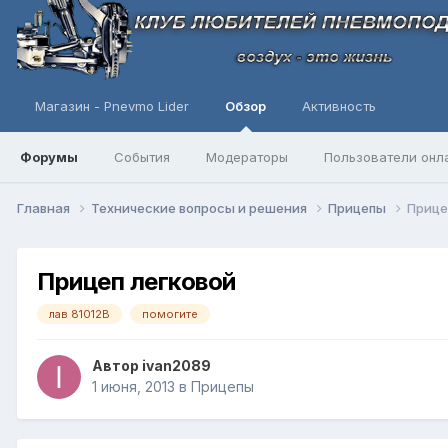
Магазин - Pnevmo Lider
Обзор
Активность
Форумы
События
Модераторы
Пользователи онл
Главная
Технические вопросы и решения
Прицепы
Прице
Прицеп легковой
лав 81012В
помогите
Автор
ivan2089
1 июня, 2013
в
Прицепы