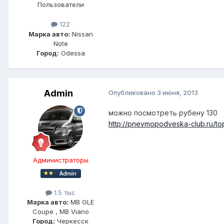
Пользователи
122
Марка авто:
Nissan
Note
Город:
Odessa
Admin
Опубликовано
3 июня, 2013
можно посмотреть рубену 130
http://pnevmopodveska-club.ru/to
Администраторы
1.5 тыс
Марка авто:
MB GLE
Coupe , MB Viano
Город:
Черкесск