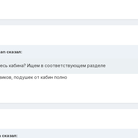
man сказал:
десь кабина? Ищем в соответствующем разделе
виков, подушек от кабин полно
n сказал: