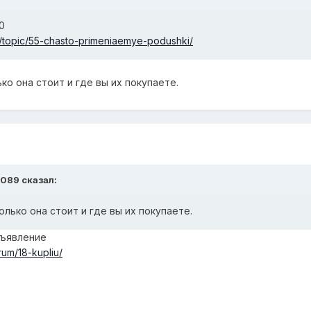
0
/topic/55-chasto-primeniaemye-podushki/
ько она стоит и где вы их покупаете.
2089 сказал:
колько она стоит и где вы их покупаете.
бъявление
um/18-kupliu/