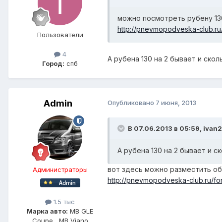
можно посмотреть рубену 13
http://pnevmopodveska-club.ru
Пользователи
4
А рубена 130 на 2 бывает и скол
Город:
спб
Admin
Опубликовано
7 июня, 2013
В 07.06.2013 в 05:59, ivan
А рубена 130 на 2 бывает и с
вот здесь можно разместить о
Администраторы
http://pnevmopodveska-club.ru/for
1.5 тыс
Марка авто:
MB GLE
Coupe , MB Viano