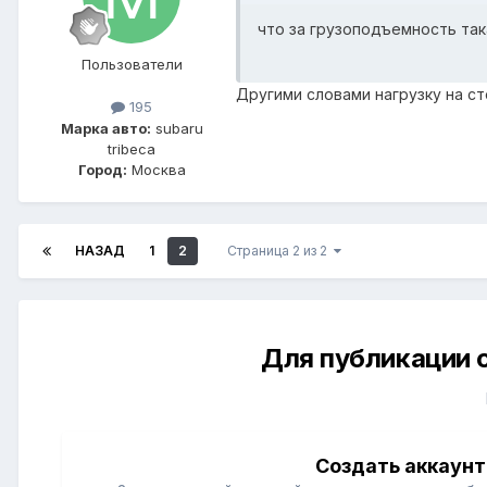
что за грузоподъемность так
Пользователи
Другими словами нагрузку на с
195
Марка авто:
subaru
tribeca
Город:
Москва
НАЗАД
1
2
Страница 2 из 2
Для публикации 
Создать аккаунт