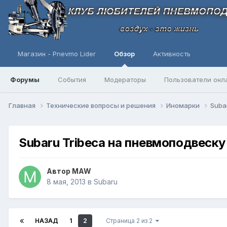
Магазин - Pnevmo Lider
Обзор
Активность
Форумы
События
Модераторы
Пользователи онл
Главная
Технические вопросы и решения
Иномарки
Suba
Subaru Tribeca на пневмоподвеску
Автор
MAW
8 мая, 2013
в
Subaru
НАЗАД
1
2
Страница 2 из 2