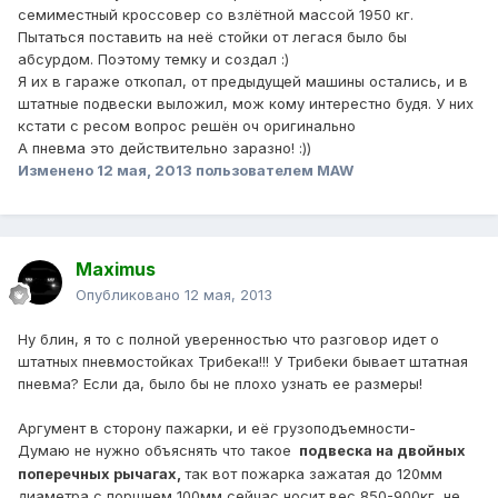
семиместный кроссовер со взлётной массой 1950 кг.
Пытаться поставить на неё стойки от легася было бы
абсурдом. Поэтому темку и создал :)
Я их в гараже откопал, от предыдущей машины остались, и в
штатные подвески выложил, мож кому интерестно будя. У них
кстати с ресом вопрос решён оч оригинально
А пневма это действительно заразно! :))
Изменено
12 мая, 2013
пользователем MAW
Maximus
Опубликовано
12 мая, 2013
Ну блин, я то с полной уверенностью что разговор идет о
штатных пневмостойках Трибека!!! У Трибеки бывает штатная
пневма? Если да, было бы не плохо узнать ее размеры!
Аргумент в сторону пажарки, и её грузоподъемности-
Думаю не нужно объяснять что такое
подвеска на двойных
поперечных рычагах,
так вот пожарка зажатая до 120мм
диаметра с поршнем 100мм сейчас носит вес 850-900кг, не