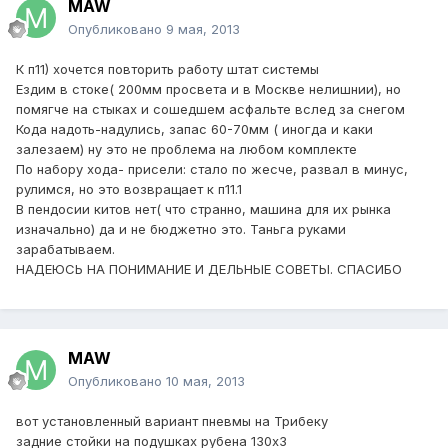
MAW
Опубликовано
9 мая, 2013
К п11) хочется повторить работу штат системы
Ездим в стоке( 200мм просвета и в Москве нелишнии), но
помягче на стыках и сошедшем асфальте вслед за снегом
Кода надоть-надулись, запас 60-70мм ( иногда и каки
залезаем) ну это не проблема на любом комплекте
По набору хода- присели: стало по жесче, развал в минус,
рулимся, но это возвращает к п11.1
В пендосии китов нет( что странно, машина для их рынка
изначально) да и не бюджетно это. Таньга руками
зарабатываем.
НАДЕЮСЬ НА ПОНИМАНИЕ И ДЕЛЬНЫЕ СОВЕТЫ. СПАСИБО
MAW
Опубликовано
10 мая, 2013
вот установленный вариант пневмы на Трибеку
задние стойки на подушках рубена 130х3