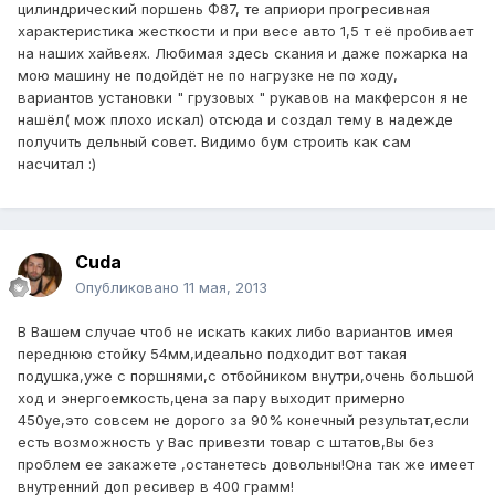
цилиндрический поршень Ф87, те априори прогресивная
характеристика жесткости и при весе авто 1,5 т её пробивает
на наших хайвеях. Любимая здесь скания и даже пожарка на
мою машину не подойдёт не по нагрузке не по ходу,
вариантов установки " грузовых " рукавов на макферсон я не
нашёл( мож плохо искал) отсюда и создал тему в надежде
получить дельный совет. Видимо бум строить как сам
насчитал :)
Cuda
Опубликовано
11 мая, 2013
В Вашем случае чтоб не искать каких либо вариантов имея
переднюю стойку 54мм,идеально подходит вот такая
подушка,уже с поршнями,с отбойником внутри,очень большой
ход и энергоемкость,цена за пару выходит примерно
450уе,это совсем не дорого за 90% конечный результат,если
есть возможность у Вас привезти товар с штатов,Вы без
проблем ее закажете ,останетесь довольны!Она так же имеет
внутренний доп ресивер в 400 грамм!