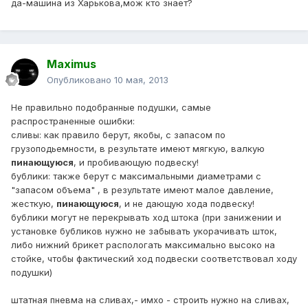
да-машина из Харькова,мож кто знает?
Maximus
Опубликовано
10 мая, 2013
Не правильно подобранные подушки, самые
распространенные ошибки:
сливы: как правило берут, якобы, с запасом по
грузоподьемности, в результате имеют мягкую, валкую
пинающуюся
, и пробивающую подвеску!
бублики: также берут с максимальными диаметрами с
"запасом объема" , в результате имеют малое давление,
жесткую,
пинающуюся
, и не дающую хода подвеску!
бублики могут не перекрывать ход штока (при занижении и
установке бубликов нужно не забывать укорачивать шток,
либо нижний брикет распологать максимально высоко на
стойке, чтобы фактический ход подвески соответствовал ходу
подушки)
штатная пневма на сливах,- имхо - строить нужно на сливах,