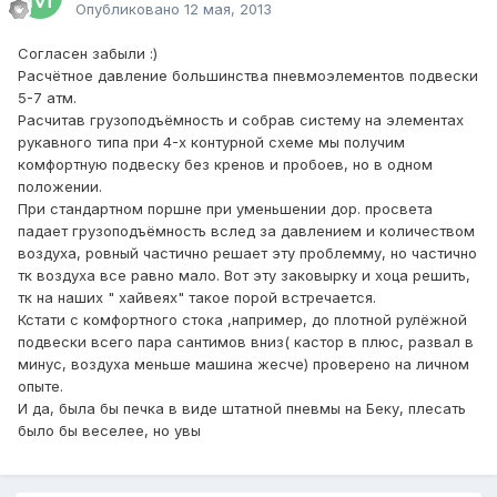
Опубликовано
12 мая, 2013
Согласен забыли :)
Расчётное давление большинства пневмоэлементов подвески
5-7 атм.
Расчитав грузоподъёмность и собрав систему на элементах
рукавного типа при 4-х контурной схеме мы получим
комфортную подвеску без кренов и пробоев, но в одном
положении.
При стандартном поршне при уменьшении дор. просвета
падает грузоподъёмность вслед за давлением и количеством
воздуха, ровный частично решает эту проблемму, но частично
тк воздуха все равно мало. Вот эту заковырку и хоца решить,
тк на наших " хайвеях" такое порой встречается.
Кстати с комфортного стока ,например, до плотной рулёжной
подвески всего пара сантимов вниз( кастор в плюс, развал в
минус, воздуха меньше машина жесче) проверено на личном
опыте.
И да, была бы печка в виде штатной пневмы на Беку, плесать
было бы веселее, но увы