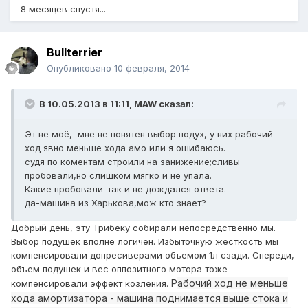
8 месяцев спустя...
Bullterrier
Опубликовано
10 февраля, 2014
В 10.05.2013 в 11:11, MAW сказал:
Эт не моё, мне не понятен выбор подух, у них рабочий
ход явно меньше хода амо или я ошибаюсь.
судя по коментам строили на занижение;сливы
пробовали,но слишком мягко и не упала.
Какие пробовали-так и не дождался ответа.
да-машина из Харькова,мож кто знает?
Добрый день, эту Трибеку собирали непосредственно мы.
Выбор подушек вполне логичен. Избыточную жесткость мы
компенсировали допресиверами объемом 1л сзади. Спереди,
объем подушек и вес оппозитного мотора тоже
Р
абочий ход не меньше
компенсировали эффект козления.
хода амортизатора - машина поднимается выше стока и