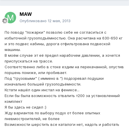
MAW
Опубликовано
12 мая, 2013
По поводу "пожарки" позволю себе не согласиться с
избыточной грузоподъёмностью. Она расчитана на 630-650 кг
и это подвес кабины, дорога отфильтрована подвеской
машины.
В моём случае эт её предел нарабочем давлении, а хочется
приспускаться на трассе.
Соответственно либо в стоке ездим на перекачанной, опустив
поршень пониже, или пробивает.
Под "грузовыми" ( иммено в ") подозревал подушки
изначально большей грузоподъёмности.
Кстати нашёл один инстал на фениксе...
Если бы была возможность отвалить т200 за установленный
комплект
Я бы здесь не сидел :)
Жду вариантов по выбору подух от более опытных
пневмостроителей, не более
Возможности шерстить все каталоги нет, надоть и работать