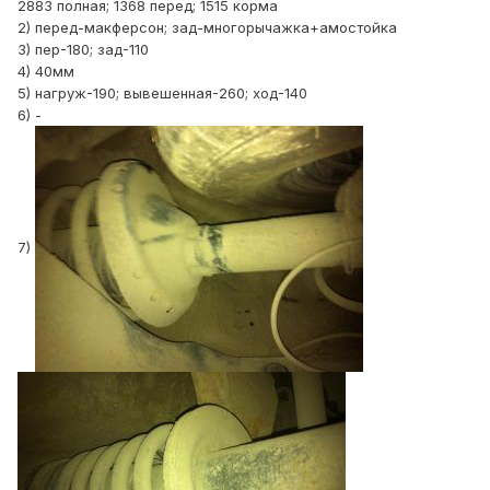
2883 полная; 1368 перед; 1515 корма
2) перед-макферсон; зад-многорычажка+амостойка
3) пер-180; зад-110
4) 40мм
5) нагруж-190; вывешенная-260; ход-140
6) -
7)