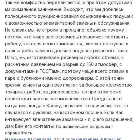
так же комфортно передвигается, и при этом допустимо
максимальное занижение. Выходит, что мы добились
полноценного функционирования обыкновенных подушек
с возможностью элементарной замены и обслуживания.
На сливах мы не строим в принципе, объясню почему -
потому, что чаще всего размеры позволяют поставить
рубену, которая легко заменяется, широко доступна, и
срок службы намного дольше подушек рукавного типа.
Плюс, мы изготавливаем ресиверы любого объема, с
расчетным давлением на разрыв до 150 атмосфер, с
документами и ГОСТами, поэтому чаще всего ставим в
паре с бубликами именно допресиверы. С этой точки
зрения, клиенты один раз платят за большее количество
токарных работ, за допресиверы, но при этом реже
происходит замена пневмоэлементов. Представьте
ситуацию, когда в Крыму, по каким то причинам, что то
случается с рукавом, на кастомном поршне. Если Вас
интересует впечатление заказчика - я, с его разрешения,
дам Вам его контакты.
По дальнейшим вопросам -
обращайтесь.
Изменено
10 февраля, 2014
пользователем Bullterrier