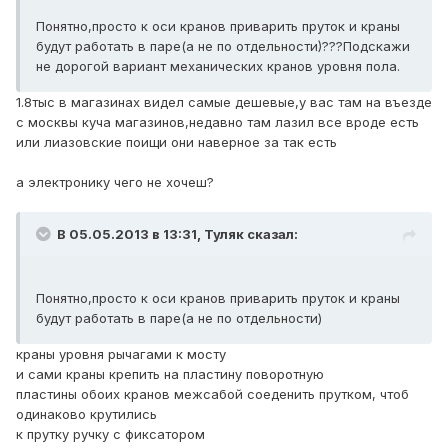
Понятно,просто к оси кранов приварить пруток и краны
будут работать в паре(а не по отдельности)???Подскажи
не дорогой вариант механических кранов уровня пола.
1.8тыс в магазинах видел самые дешевые,у вас там на въезде
с москвы куча магазинов,недавно там лазил все вроде есть
или лиазовские поищи они наверное за так есть
а электронику чего не хочеш?
В 05.05.2013 в 13:31, Туляк сказал:
Понятно,просто к оси кранов приварить пруток и краны
будут работать в паре(а не по отдельности)
краны уровня рычагами к мосту
и сами краны крепить на пластину поворотную
пластины обоих кранов межсабой соеденить прутком, чтоб
одинаково крутились
к прутку ручку с фиксатором