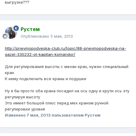
выгрузке???
Рустем
Опубликовано
5 мая, 2013
http://pnevmopodveska-club.ru/topic/88-pnevmopodveska-na-
gazel-330232-ot-kapitan-komandor/
Для регулирования высоты с механ кран, нужен специальный
кран
К нему подключить все краны и подушки
Ну я бы просто оба крана посадил на ось одну и крути ось эту
регулируя высоту
Это имеет большой плюс перед мех краном ручной
регулировки уровня
Изменено
7 мая, 2013
пользователем Рустем