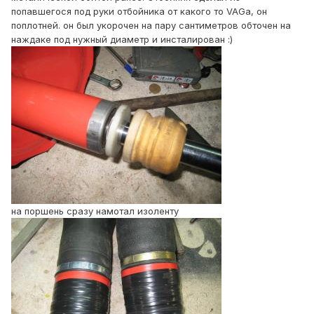
попавшегося под руки отбойника от какого то VAGа, он
поплотней. он был укорочен на пару сантиметров обточен на
наждаке под нужный диаметр и инсталирован :)
на поршень сразу намотал изоленту