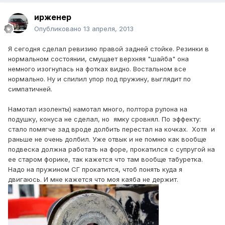
ирженер
Опубликовано
13 апреля, 2013
Я сегодня сделал ревизию правой задней стойке. Резинки в
нормальном состоянии, смущает верхняя "шайба" она
немного изогнулась на фотках видно. Востальном все
нормально. Ну и спилил упор под пружину, выглядит по
симпатичней.
Намотал изоленты) намотал много, полтора рулона на
подушку, конуса не сделал, но ямку сровнял. По эффекту:
стало помягче зад вроде долбить перестал на кочках. Хотя и
раньше не очень долбил. Уже отвык и не помню как вообще
подвеска должна работать на форе, прокатился с супругой на
ее старом форике, так кажется что там вообще табуретка.
Надо на пружином СГ прокатится, чтоб понять куда я
двигаюсь. И мне кажется что моя каяба не держит.