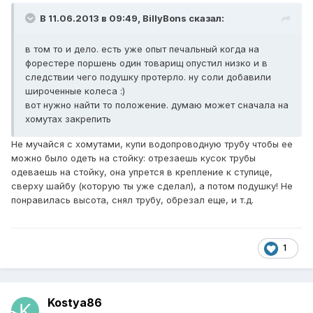
В 11.06.2013 в 09:49, BillyBons сказал:
в том то и дело. есть уже опыт печальный когда на
форестере поршень один товарищ опустил низко и в
следствии чего подушку протерло. ну соли добавили
широченные колеса :)
вот нужно найти то положение. думаю может сначала на
хомутах закрепить
Не мучайся с хомутами, купи водопроводную трубу чтобы ее
можно было одеть на стойку: отрезаешь кусок трубы
одеваешь на стойку, она упрется в крепление к ступице,
сверху шайбу (которую ты уже сделал), а потом подушку! Не
понравилась высота, снял трубу, обрезал еще, и т.д.
1
Kostya86