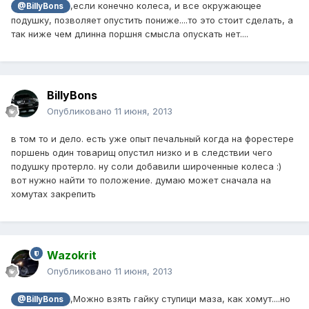
,если конечно колеса, и все окружающее
@BillyBons
подушку, позволяет опустить пониже....то это стоит сделать, а
так ниже чем длинна поршня смысла опускать нет....
BillyBons
Опубликовано
11 июня, 2013
в том то и дело. есть уже опыт печальный когда на форестере
поршень один товарищ опустил низко и в следствии чего
подушку протерло. ну соли добавили широченные колеса :)
вот нужно найти то положение. думаю может сначала на
хомутах закрепить
Wazokrit
Опубликовано
11 июня, 2013
,Можно взять гайку ступици маза, как хомут....но
@BillyBons