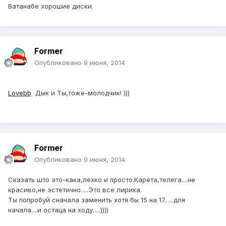
Ватанабе хорошие диски.
Former
Опубликовано
9 июня, 2014
Lovebb
Дык и Ты,тоже-молодчик! )))
Former
Опубликовано
9 июня, 2014
Сказать што это-кака,лехко и просто.Карета,телега....не
красиво,не эстетично.....Это все лирика.
Ты попробуй сначала заменить хотя бы 15 на 17......для
начала....и остаца на ходу.....))))