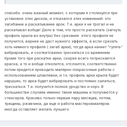
спасибо. очень важный момент, с которым я столкнулся при
установке этих дисков, и отказался этих изменений: это
загибание и раскатывание арок. Т.е. арки я не трогал и не
раскатывал вобще! Дело в том, что просто раскатать (загнуть
профиль крыла во внутрь) без срезания этого профиля не
получится, вернее не даст нужного эффекта, а если срезать
хоть немного профиля ( загаб арки), тогда арка начнет "гулять"
вибрировать, и соответсвенно трескаться со временем.
Кроме того при раскатке арки, скорее всего потрескается
краска, а то и вобще отколится, отслоится, соответственно
потом придется проводить малярно-покрасочные работы с
использованием шпаклевки, и т.к. профиль арки крыла будет
нарушен, то арка будет вибрировать и постоянно сыпаться,
трескаться. Т.е. получится полное уродство и корч. В
большинстве случаев именно такие машины и получаются у
стенсеров. Красиво только первые пару месяцев, потом,
трещины, ржавчина, да еще и работа мастеровмаляров
иногда оставляет желать лучшего.