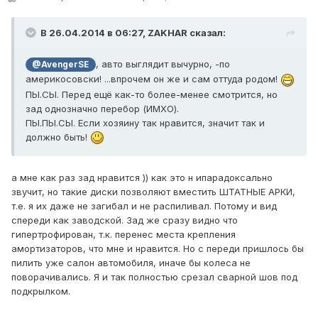
В 26.04.2014 в 06:27, ZAKHAR сказал:
, авто выглядит вычурно, -по
@AvengerSE
америкосовски! ...впрочем он же и сам оттуда родом!
ПЫ.СЫ. Перед ещё как-то более-менее смотрится, но
зад однозначно перебор (ИМХО).
ПЫ.ПЫ.СЫ. Если хозяину так нравится, значит так и
должно быть!
а мне как раз зад нравится )) как это н ипарадоксально
звучит, но такие диски позволяют вместить ШТАТНЫЕ АРКИ,
т.е. я их даже не загибал и не распиливал. Потому и вид
спереди как заводской. Зад же сразу видно что
гипертрофирован, т.к. перенес места крепления
амортизаторов, что мне и нравится. Но с переди пришлось бы
пилить уже салон автомобиля, иначе бы колеса не
поворачивались. Я и так полностью срезал сварной шов под
подкрылком.