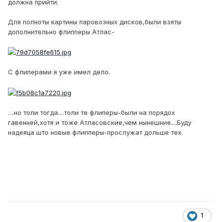
должна прийти.
Для полноты картины паровозных дисков,были взяты
дополнительно флипперы Атлас-
С флиперами я уже имел дело.
....но толи тогда....толи те флиперы-были на порядох
гавенней,хотя и тоже Атласовские,чем нынешние....Буду
надеяца што новые флипперы-прослужат дольше тех.
1