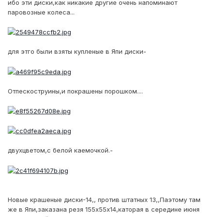
ибо эти диски,как никакие другие очень напоминают
паровозные колеса...
для этго были взяты купленые в Япи диски-
Отпескоструины,и покрашены порошком....
двухцветом,с белой каемочкой.-
Новые крашеные диски-14,, против штатных 13,,Паэтому там
же в Япи,заказана резя 155х55х14,каторая в середине июня