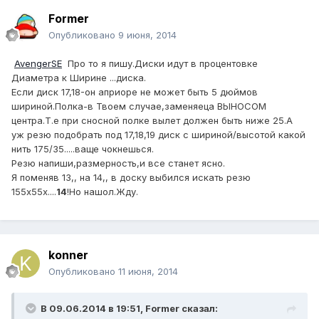
Former
Опубликовано
9 июня, 2014
AvengerSE
Про то я пишу.Диски идут в процентовке
Диаметра к Ширине ...диска.
Если диск 17,18-он априоре не может быть 5 дюймов
шириной.Полка-в Твоем случае,заменяеца ВЫНОСОМ
центра.Т.е при сносной полке вылет должен быть ниже 25.А
уж резю подобрать под 17,18,19 диск с шириной/высотой какой
нить 175/35.....ваще чокнешься.
Резю напиши,размерность,и все станет ясно.
Я поменяв 13,, на 14,, в доску выбился искать резю
155х55х....
14
!Но нашол.Жду.
konner
Опубликовано
11 июня, 2014
В 09.06.2014 в 19:51, Former сказал: