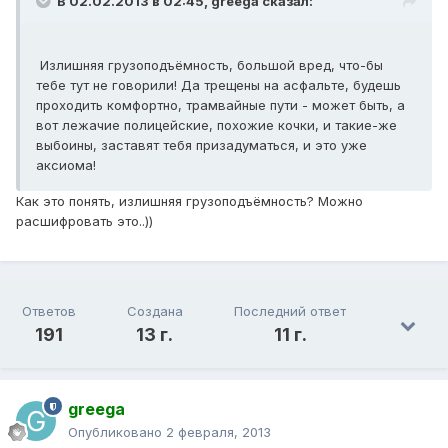
В 02.02.2013 в 02:45, greega сказал:
Излишняя грузоподъёмность, большой вред, что-бы
тебе тут не говорили! Да трещены на асфальте, будешь
проходить комфортно, трамвайные пути - может быть, а
вот лежачие полицейские, похожие кочки, и такие-же
выбоины, заставят тебя призадуматься, и это уже
аксиома!
Как это понять, излишняя грузоподъёмность? Можно
расшифровать это..))
Ответов
Создана
Последний ответ
191
13 г.
11 г.
greega
Опубликовано
2 февраля, 2013