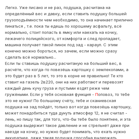
Легко. Уже писано и не раз, подушка, расчитана на
определённый вес и давку, если ставить подушку большей
грузоподъёмности чем необходимо, то она начинает прилично
пинаться , т.е. пока ты едешь по хорошему асфальту, всё
нормально, стоит попасть в ямку или наехать на кочку,
лежачего полицейского, от комфорта и след пропадает,
машина получает такой пинок под зад - караул. С этим
конечно можно бороться, но зачем, если можно сразу
сделать всё нормально...
Если ты ставишь подушку расчитаную на больший вес, в
расчёте, что когда-то повезёшь картошку с землекопами, а
это будет раз в 5 лет, то это в корне не правильно! Те кто
ставит на газель 2в220, они на них работают и перевозят
каждый день кучу груза и пустыми ездят реже чем
гружёными. Если у тебя основная функция -
П
оповоз, то тебе
это не нужно! По большому счёту, тебе и сканиевская
подушка на зад пойдёт, только вот когда повезёшь картошку,
может понадобиться туда дунуть атмосфер 12, я не считал -
лень, но пишу так, для того, что-бы тебе было понятнее, и эта
подушка выдержит такое давление и не стрельнёт даже при
наезде на кочку, но нужно будет понимать, что ехать нужно
аккуратнее, даже такая подушка способна выдержать