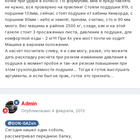
кочке при ударе в колесо. По формулам, мне и представлять
не нужно, всё проверено на практике! Стояли поддушки 819, с
поршнем 133мм, сейчас стоят подушки от кабины Кенворда, с
поршнем 90мм - небо и земля!, причём, считаю, сто и 90 мм
много. Вес машины в районе 2500 кг, сзади, как и на этой
газеле стоит 3 просаженных листа, давление в подушке, для
комфортной езды - 2 кг!!!! При 4х уже мост почти не ходит!
Машина в верхнем положении.
А насчёт посчитать сливу, я и сам могу, разве, что можете
дать раскладку расчёта при резком изминении давления в
подушке в момент пробоя и так-же резком повышении при
этом грузоподъёмности подушки.... Тогда я готов выслушать
аргументы, и если был не прав, готов это признать....
Admin
Опубликовано
4 февраля, 2013
,
@DON-GAZon
Сегодня нашел один соболь,
рассматривал переднюю балку,