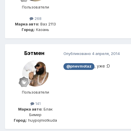
Пользователи
268
Марка авто:
Ваз 2113
Город:
Казань
Бэтмен
Опубликовано
4 апреля, 2014
, уже :D
@pnevmotaz
Пользователи
141
Марка авто:
Блак
Бимер
Город:
huypojmiotkuda