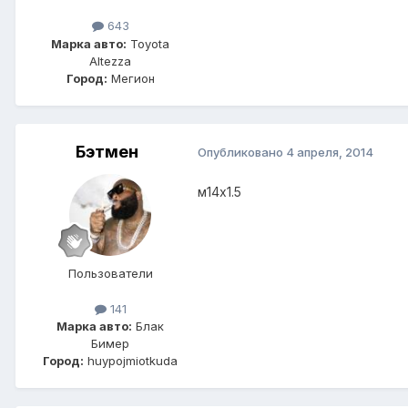
643
Марка авто:
Toyota
Altezza
Город:
Мегион
Бэтмен
Опубликовано
4 апреля, 2014
м14х1.5
Пользователи
141
Марка авто:
Блак
Бимер
Город:
huypojmiotkuda