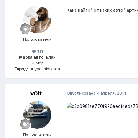
Кака найти? от каких авто? артик
Пользователи
141
Марка авто:
Блак
Бимер
Город:
huypojmiotkuda
v0lt
Опубликовано
4 апреля, 2014
Пользователи