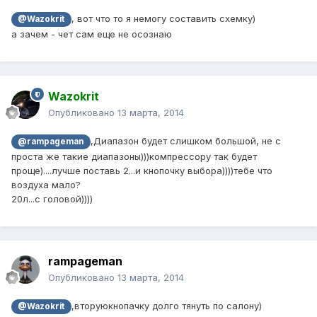
, вот что то я немогу составить схемку)
@Wazokrit
а зачем - чет сам еще не осознаю
Wazokrit
Опубликовано
13 марта, 2014
,Диапазон будет слишком большой, не с
@rampageman
проста же такие диапазоны)))компрессору так будет
проще)....лучше поставь 2...и кнопочку выбора))))тебе что
воздуха мало?
20л...с головой))))
rampageman
Опубликовано
13 марта, 2014
,вторуюкнопачку долго тянуть по салону)
@Wazokrit