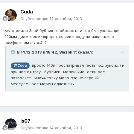
Cuda
Опубликовано
14 декабря, 2013
мы ставили 3ной бублик от эйрлифта и это был ужас...при
120мм диаметром=)представляешь езду на изначально
комфортном авто..?=)
В 14.12.2013 в 18:42, Wazokrit сказал:
, просто 140й проспатривал (есть под рукой....) и
@Cuda
пришел к итогу....бублики...маленькие...если вес
позволяет....инач4 толку мало..это не первый
меседес....все мерсы однотипны..
Is07
Опубликовано
14 декабря, 2013