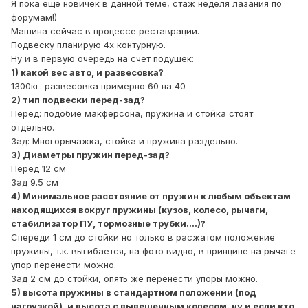
Я пока еще новичек в данной теме, стаж неделя лазания по
форумам!)
Машина сейчас в процессе реставрации.
Подвеску планирую 4х контурную.
Ну и в первую очередь на счет подушек:
1) какой вес авто, и развесовка?
1300кг. развесовка примерно 60 на 40
2) тип подвески перед-зад?
Перед: подобие макферсона, пружина и стойка стоят
отдельно.
Зад: Многорычажка, стойка и пружина раздельно.
3) Диаметры пружин перед-зад?
Перед 12 см
Зад 9.5 см
4) Минимальное расстояние от пружин к любым объектам
находящихся вокруг пружины (кузов, колесо, рычаги,
стабилизатор ПУ, тормозные трубки....)?
Спереди 1 см до стойки но только в расжатом положение
пружины, т.к. выгибается, на фото видно, в принципе на рычаге
упор перенести можно.
Зад 2 см до стойки, опять же перенести упоры можно.
5) высота пружины в стандартном положении (под
нагрузкой), и высота с вывешенным колесом, ну и если кто