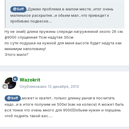
,Думаю проблема в малом месте...итог очень
@Soff
маленькое раскрытие...и обьем мал...что приведет к
пробиваю подвеске....
Ну не знай) длина пружины спереди нагруженной около 26 см.
ф9000 спущенная 11см надутая 30см
по сути подушка на нужной для меня высоте будет надута как
минимум наполовину!
Этого мало?
Wazokrit
Опубликовано
13 декабря, 2013
,может и хватит...только длинну рычага посчитать
@Soff
надо...и в итоге получим не 500кг(как на колесе) А может быть
вся тонна что очень много для 9000)))обьем нужен и поршень
чтоб поднять такой вес.....