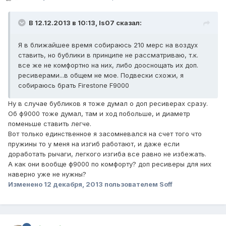
В 12.12.2013 в 10:13, Is07 сказал:
Я в ближайшее время собираюсь 210 мерс на воздух
ставить, но бублики в принципе не рассматриваю, т.к.
все же не комфортно на них, либо дооснощать их доп.
ресиверами...в общем не мое. Подвески схожи, я
собираюсь брать Firestone F9000
Ну в случае бубликов я тоже думал о доп ресиверах сразу.
Об ф9000 тоже думал, там и ход побольше, и диаметр
поменьше ставить легче.
Вот только единственное я засомневался на счет того что
пружины то у меня на изгиб работают, и даже если
доработать рычаги, легкого изгиба все равно не избежать.
А как они вообще ф9000 по комфорту? доп ресиверы для них
наверно уже не нужны?
Изменено
12 декабря, 2013
пользователем Soff