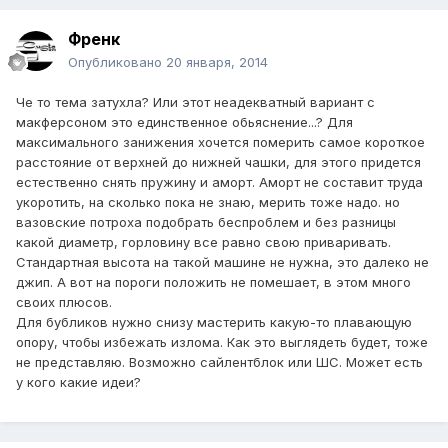
Френк
Опубликовано
20 января, 2014
Че то тема затухла? Или этот неадекватный вариант с
макферсоном это единственное обьяснение...? Для
максимального занижения хочется померить самое короткое
расстояние от верхней до нижней чашки, для этого придется
естественно снять пружину и аморт. Аморт не составит труда
укоротить, на сколько пока не знаю, мерить тоже надо. но
вазовские потроха подобрать беспроблем и без разницы
какой диаметр, горловину все равно свою приваривать.
Стандартная высота на такой машине не нужна, это далеко не
джип. А вот на пороги положить не помешает, в этом много
своих плюсов.
Для бубликов нужно снизу мастерить какую-то плавающую
опору, чтобы избежать излома. Как это выглядеть будет, тоже
не представляю. Возможно сайлентблок или ШС. Может есть
у кого какие идеи?