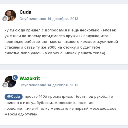
Cuda
Опубликовано
14 декабря, 2013
ну ты сюда пришел с вопросам,я и еще несколько человек
уже шли по твоему пути,вместо пружины подушка,итог-
провал,не работает,нет места,никакого комфорта,усиливай
стаканы и ставь ту же 9000 на стойку,и будет тебе
счастье,либо учись на своих ошибках..решать тебе=)
Wazokrit
Опубликовано
14 декабря, 2013
, просто 140й проспатривал (есть под рукой....) и
@Cuda
пришел к итогу....бублики...маленькие...если вес
позволяет....инач4 толку мало..это не первый меседес....все
мерсы однотипны..