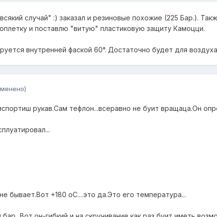
 всякий случай" :) заказал и резиновые похожие (225 Бар.). Та
оплетку и поставлю "витую" пластиковую защиту Камоцци.
ируется внутренней фаской 60°. Достаточно будет для возду
зменено)
 испортиш рукав.Сам тефлон...всеравно не буит вращаца.Он опр
плуатировал...
 бывает.Вот +180 оС....это да.Это его температура...
0 бар...Вот он-гибкий и на скручивание,как раз буит иметь возм