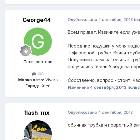
George44
Опубликовано
4 сентября, 2013
(и
Всем привет. Извините если уже
Передние подушки у меня подкл
тефлоновой трубке. Взяли трубк
Получились замечательные трубк
Пользователи
получились очень.А ведь на пе
108
Марка авто:
Vivaro
Собственно, вопрос - стоит час
Город:
Киев
Изменено
4 сентября, 2013
польз
flash_mx
Опубликовано
4 сентября, 2013
обычная трубка и повротный фит