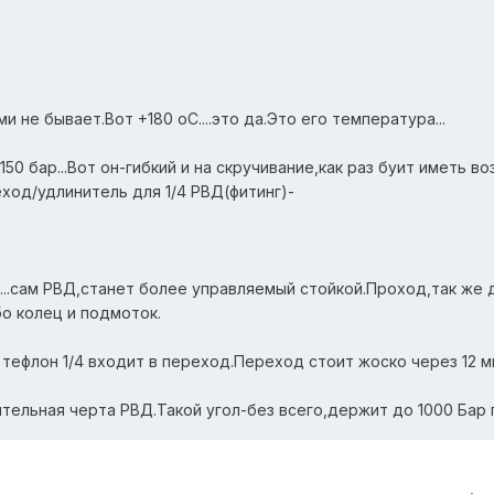
 не бывает.Вот +180 оС....это да.Это его температура...
 150 бар...Вот он-гибкий и на скручивание,как раз буит иметь в
еход/удлинитель для 1/4 РВД(фитинг)-
...сам РВД,станет более управляемый стойкой.Проход,так же д
бо колец и подмоток.
тефлон 1/4 входит в переход.Переход стоит жоско через 12 
ительная черта РВД.Такой угол-без всего,держит до 1000 Бар г