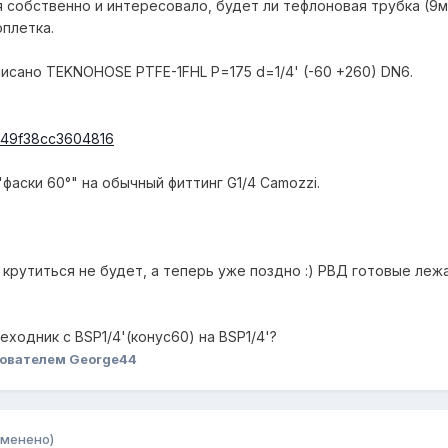
я собственно и интересовало, будет ли тефлоновая трубка (9
оплетка.
писано TEKNOHOSE PTFE-1FHL P=175 d=1/4' (-60 +260) DN6.
фаски 60°" на обычный фиттинг G1/4 Camozzi.
 крутиться не будет, а теперь уже поздно :) РВД готовые лежа
ходник с BSP1/4'(конус60) на BSP1/4'?
ователем George44
зменено)