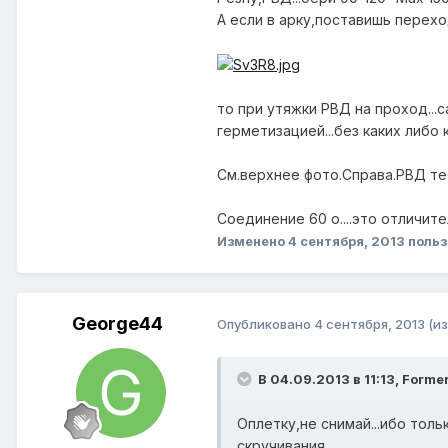
А если в арку,поставишь перехо
то при утяжки РВД на проход...
герметизацией...без каких либо 
См.верхнее фото.Справа.РВД те
Соединение 60 о....это отличит
Изменено
4 сентября, 2013
польз
George44
Опубликовано
4 сентября, 2013
(и
В 04.09.2013 в 11:13, Forme
Оплетку,не снимай...ибо тол
скручивания...