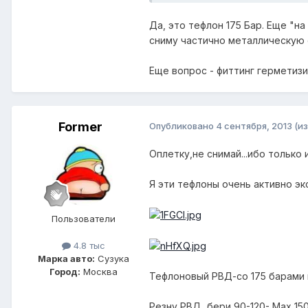
Да, это тефлон 175 Бар. Еще "на
сниму частично металлическую 
Еще вопрос - фиттинг герметиз
Former
Опубликовано
4 сентября, 2013
(и
Оплетку,не снимай...ибо только
Я эти тефлоны очень активно экс
Пользователи
4.8 тыс
Марка авто:
Сузука
Город:
Москва
Тефлоновый РВД-со 175 барами не
Резну,РВД...бери 90-120- Мах 15