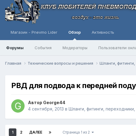
Магазин - Pnevmo Lider
Обзор
Активность
Форумы
События
Модераторы
Пользователи онл
Главная
Технические вопросы и решения
Шланги, фитинги,
РВД для подвода к передней под
Автор
George44
4 сентября, 2013
в
Шланги, фитинги, переходники
1
2
ДАЛЕЕ
Страница 1 из 2