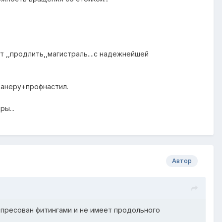
 ,,продлить,,магистраль....с надежнейшей
фанеру+профнастил.
ы...
Автор
 опресован фитингами и не имеет продольного