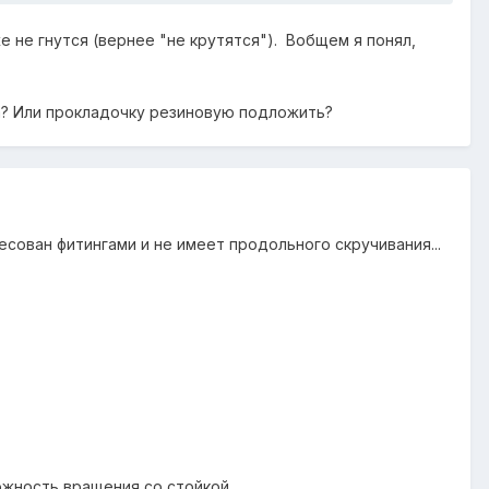
кже не гнутся (вернее "не крутятся"). Вобщем я понял,
ха? Или прокладочку резиновую подложить?
есован фитингами и не имеет продольного скручивания...
ожность вращения со стойкой...