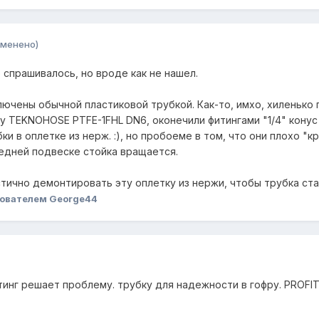
зменено)
 спрашивалось, но вроде как не нашел.
ючены обычной пластиковой трубкой. Как-то, имхо, хиленько 
у TEKNOHOSE PTFE-1FHL DN6, оконечили фитингами "1/4" конус 
и в оплетке из нерж. :), но пробоеме в том, что они плохо "к
редней подвеске стойка вращается.
тично демонтировать эту оплетку из нержи, чтобы трубка стал
ователем George44
инг решает проблему. трубку для надежности в гофру. PROFIT