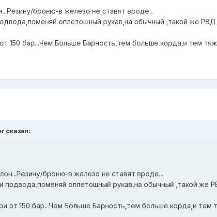
...Резину/броню-в железо не ставят вроде...
двода,поменяй оплетошный рукав,на обычный ,такой же РВД 1
от 150 бар...Чем Больше Барность,тем больше корда,и тем тяж
r сказал:
лон...Резину/броню-в железо не ставят вроде...
 подвода,поменяй оплетошный рукав,на обычный ,такой же РВ
ри от 150 бар...Чем Больше Барность,тем больше корда,и тем т