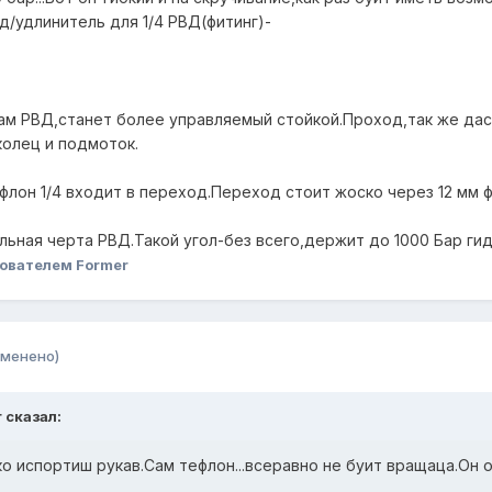
д/удлинитель для 1/4 РВД(фитинг)-
сам РВД,станет более управляемый стойкой.Проход,так же даст
колец и подмоток.
флон 1/4 входит в переход.Переход стоит жоско через 12 мм 
ельная черта РВД.Такой угол-без всего,держит до 1000 Бар гидр
ователем Former
зменено)
r сказал:
ько испортиш рукав.Сам тефлон...всеравно не буит вращаца.Он