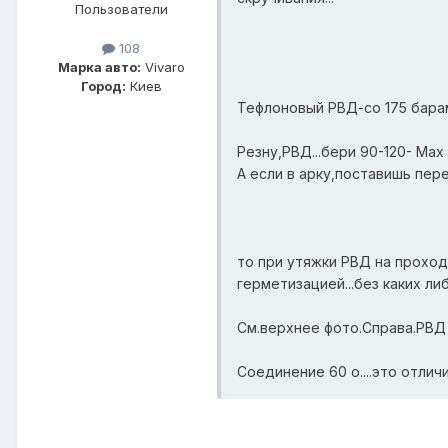
Пользователи
108
Марка авто:
Vivaro
Город:
Киев
Тефлоновый РВД-со 175 барами
Резну,РВД...бери 90-120- Мах
А если в арку,поставишь пер
то при утяжки РВД на проход
герметизацией...без каких ли
См.верхнее фото.Справа.РВД 
Соединение 60 о....это отлич