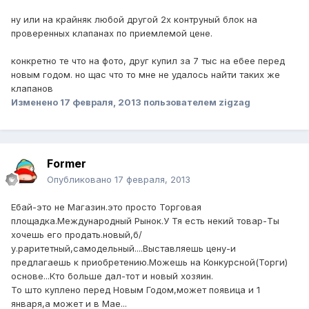
ну или на крайняк любой другой 2х контруный блок на
проверенных клапанах по приемлемой цене.
конкретно те что на фото, друг купил за 7 тыс на ебее перед
новым годом. но щас что то мне не удалось найти таких же
клапанов
Изменено
17 февраля, 2013
пользователем zigzag
Former
Опубликовано
17 февраля, 2013
Ебай-это не Магазин.это просто Торговая
площадка.Международный Рынок.У Тя есть некий товар-Ты
хочешь его продать.новый,б/
у.раритетный,самодельный....Выставляешь цену-и
предлагаешь к приобретению.Можешь на Конкурсной(Торги)
основе...Кто больше дал-тот и новый хозяин.
То што куплено перед Новым Годом,может появица и 1
января,а может и в Мае...