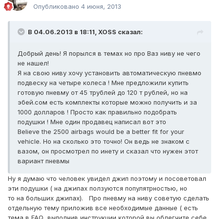
Опубликовано
4 июня, 2013
В 04.06.2013 в 18:11, XOSS сказал:
Добрый день! Я порылся в темах но про Ваз ниву не чего
не нашел!
Я на свою ниву хочу установить автоматическую пневмо
подвеску на четыре колеса ! Мне предложили купить
готовую пневму от 45 трублей до 120 т рублей, но на
эбей.сом есть комплекты которые можно получить и за
1000 долларов ! Просто как правильно подобрать
подушки ! Мне один продавец написал вот это
Believe the 2500 airbags would be a better fit for your
vehicle. Но на сколько это точно! Он ведь не знаком с
вазом, он просмотрел по инету и сказал что нужен этот
вариант пневмы
Ну я думаю что человек увидел джип поэтому и посоветовал
эти подушки ( на джипах ползуются популятрностью, но
то на больших джипах). Про пневму на ниву советую сделать
отдельную тему приложив все необходимые данные ( есть
тема в FAQ выполнив инструкции которой вы облегчите себе