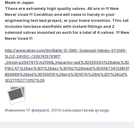
Made in Japan
These are extremely high quality valves. All are in !!! New
Never Used !!! Condition and will come in handy in your
engineering test bed project, or your home invention. This set
includes two base manifolds with instant fittings and 2
solenoid valves mounted on each for a total of 4 valves. !!! New
Never Used !!!
http://www.ebay.com/itm/Bank-12-SMC-Solenoid-Valves-SY3140-
5LOZ-24VDC-/330741576181?
_trksid=p2047675.m2109&_trkparms=aid%3D555003%26algo%3D
PW.CAT%26ao%3D1%26asc%3D142%26meid%3D5667341338131
860669%26pid%3D100010%26prg%3D1076%26rk%3D1%26sd%
3D271152773157%26
Изменено
17 февраля, 2013
пользователем greega