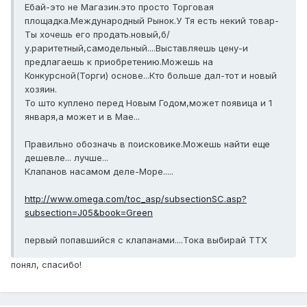
Ебай-это не Магазин.это просто Торговая
площадка.Международный Рынок.У Тя есть некий товар-
Ты хочешь его продать.новый,б/
у.раритетный,самодельный....Выставляешь цену-и
предлагаешь к приобретению.Можешь на
Конкурсной(Торги) основе...Кто больше дал-тот и новый
хозяин.
То што куплено перед Новым Годом,может появица и 1
января,а может и в Мае...
Правильно обозначь в поисковике.Можешь найти еще
дешевле... лучше...
Клапанов насамом деле-Море.....
http://www.omega.com/toc_asp/subsectionSC.asp?
subsection=J05&book=Green
первый попавшийся с клапанами....Тока выбирай ТТХ
понял, спасибо!