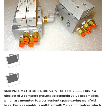
SMC PNEUMATIC SOLENOID VALVE SET OF 2 ....... This is a
nice set of 2 complete pneumatic solenoid valve assemblies,
which are mounted to a convenient space saving manifold
base. Each assembly is outfitted with 2 solenoid valves which