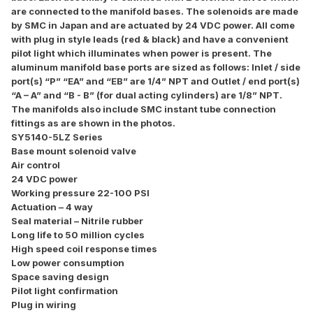
are connected to the manifold bases. The solenoids are made
by SMC in Japan and are actuated by 24 VDC power. All come
with plug in style leads (red & black) and have a convenient
pilot light which illuminates when power is present. The
aluminum manifold base ports are sized as follows: Inlet / side
port(s) “P” “EA” and “EB” are 1/4” NPT and Outlet / end port(s)
“A – A” and “B - B” (for dual acting cylinders) are 1/8” NPT.
The manifolds also include SMC instant tube connection
fittings as are shown in the photos.
SY5140-5LZ Series
Base mount solenoid valve
Air control
24 VDC power
Working pressure 22-100 PSI
Actuation – 4 way
Seal material – Nitrile rubber
Long life to 50 million cycles
High speed coil response times
Low power consumption
Space saving design
Pilot light confirmation
Plug in wiring