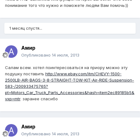
понимание того что нужно и поможете людям Вам помочь:))
1 месяц спустя...
Амир
Опубликовано
14 июля, 2013
Салам всем. хотел поинтересоваться на приору можно эту
подушку поставить
http://www.ebay.com/itm/CHEVY-1500-
2500LB-AIR-BAGS-3-8-STRAIGHT-TOW-KIT-Air-RIDE-Suspension-
583-/200933475765?
pt=Motors_Car_Truck_Parts_Accessories&hash=item2ec89185b5&
vxp=mtr
. заранее спасибо
Амир
Опубликовано
14 июля, 2013