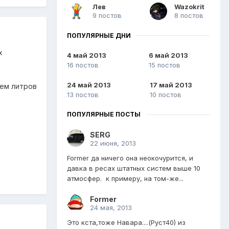
Лев
Wazokrit
9 постов
8 постов
ПОПУЛЯРНЫЕ ДНИ
х
4 май 2013
6 май 2013
16 постов
15 постов
24 май 2013
17 май 2013
нем литров
13 постов
10 постов
ПОПУЛЯРНЫЕ ПОСТЫ
SERG
22 июня, 2013
Former да ничего она неокочурится, и
давка в ресах штатных систем выше 10
атмосфер. к примеру, на том-же...
Former
24 мая, 2013
Это кста,тоже Навара....(Руст40) из