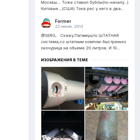
Москвы.... Тоже ставил бублы(по-началу...)
Китовые....(США) Тока рес у него в два...
Former
22 июня, 2013
@SERG, Скажу.Патамушто ШТАТНАЯ
система,со штатным компом-быстренько
окочурица на обьеме 20 литров. И 10...
ИЗОБРАЖЕНИЯ В ТЕМЕ