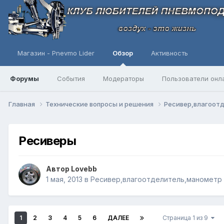
Магазин - Pnevmo Lider
Обзор
Активность
Форумы
События
Модераторы
Пользователи онл
Главная
Технические вопросы и решения
Ресивер,влагоот
Ресиверы
Автор
Lovebb
1 мая, 2013
в
Ресивер,влагоотделитель,манометр
1
2
3
4
5
6
ДАЛЕЕ
Страница 1 из 9