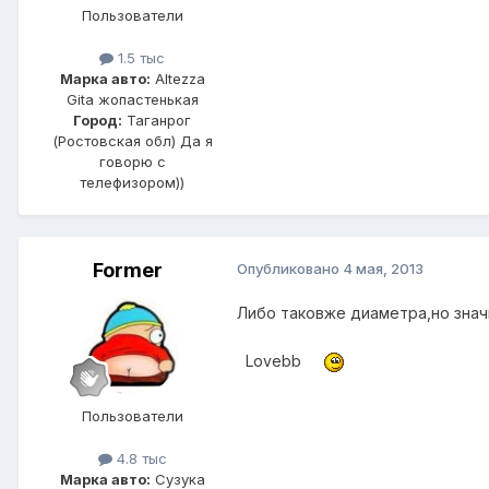
Пользователи
1.5 тыс
Марка авто:
Altezza
Gita жопастенькая
Город:
Таганрог
(Ростовская обл) Да я
говорю с
телефизором))
Former
Опубликовано
4 мая, 2013
Либо таковже диаметра,но знач
Lovebb
Пользователи
4.8 тыс
Марка авто:
Сузука