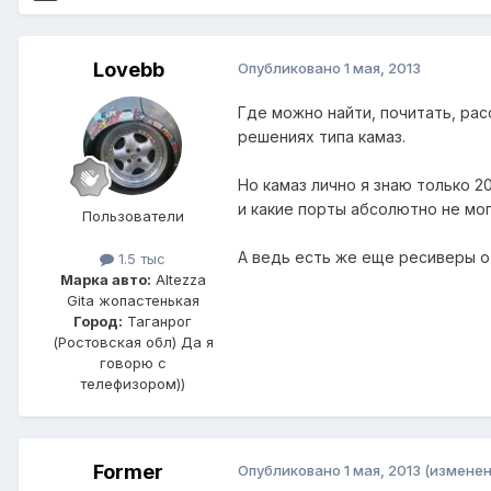
Lovebb
Опубликовано
1 мая, 2013
Где можно найти, почитать, рас
решениях типа камаз.
Но камаз лично я знаю только 2
и какие порты абсолютно не мог
Пользователи
А ведь есть же еще ресиверы от
1.5 тыс
Марка авто:
Altezza
Gita жопастенькая
Город:
Таганрог
(Ростовская обл) Да я
говорю с
телефизором))
Former
Опубликовано
1 мая, 2013
(изменен