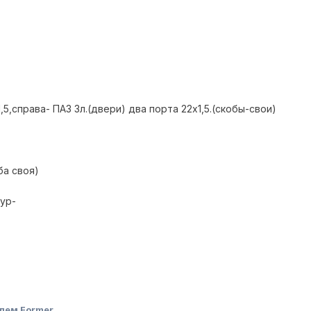
,5,справа- ПАЗ 3л.(двери) два порта 22х1,5.(скобы-свои)
ба своя)
ур-
лем Former