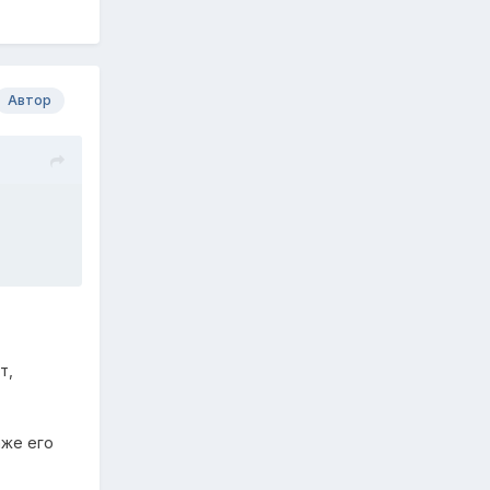
Автор
т,
аже его