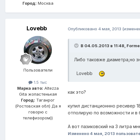
Город:
Москва
Lovebb
Опубликовано
4 мая, 2013
(измене
В 04.05.2013 в 11:48, Forme
Либо таковже диаметра,но зн
Пользователи
Lovebb
1.5 тыс
Марка авто:
Altezza
как это?
Gita жопастенькая
Город:
Таганрог
купил дистанционнно ресивер 1
(Ростовская обл) Да я
говорю с
отполирую по возможности и в 
телефизором))
А вот пазиковский на 3 литра мн
Изменено
4 мая, 2013
пользовате