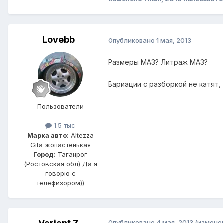
Lovebb
Опубликовано
1 мая, 2013
Размеры МАЗ? Литраж МАЗ?
Вариации с разборкой не катят,
Пользователи
1.5 тыс
Марка авто:
Altezza
Gita жопастенькая
Город:
Таганрог
(Ростовская обл) Да я
говорю с
телефизором))
Variant Z
Опубликовано
4 мая, 2013
(измене