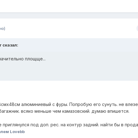
но)
r сказал:
ачительно площще...
8смх48см алюминиевый с фуры. Попробую его сунуть. не влезе
багажник. всяко меньше чем камазовский. думаю впишется.
е приглянулся под доп. рес. на контур задний. найти бы в прод
лем Lovebb