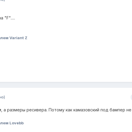
"F".....
лем Variant Z
но)
, а размеры ресивера. Потому как камазовский под бампер не
лем Lovebb