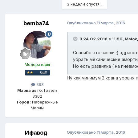
3 недели спустя...
bemba74
Опубликовано
11 марта, 2016
В 24.02.2016 в 11:50, Malok
Спасибо что зашли ;) здравст
убрать механические амортиз
Модераторы
Но есть развилка ( на пневм
Ну как минимум 2 крана уровня по
398
Марка авто:
Газель
3302
Город:
Набережные
Челны
Ифавод
Опубликовано
11 марта, 2016