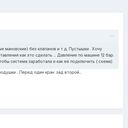
е мановские) без клапанов и т д. Пустышки . Хочу
вления как это сделать ... Давление по машине 12 бар.
чтобы система заработала и как её подключить ( схема)
одушки ...Перед один кран .зад второй...