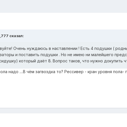
_777 сказал:
вуйте! Очень нуждаюсь в наставлении ! Есть 4 подушки ( родны
аторы и поставить подушки . Но не имею ни малейшего предста
осидушку) который даёт 8. Вопрос таков, что нужно докупить 
ла надо ....В чём загвоздка то? Рессивер - кран уровня пола- п