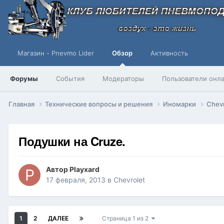
Магазин - Pnevmo Lider
Обзор
Активность
Форумы
События
Модераторы
Пользователи онл
Главная
Технические вопросы и решения
Иномарки
Chev
Подушки на Cruze.
Автор
Playxard
17 февраля, 2013
в
Chevrolet
1
2
ДАЛЕЕ
Страница 1 из 2