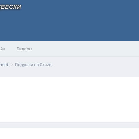
айн
Лидеры
rolet
Подушки на Cruze.