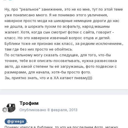
Ну, про "реальное" занижение, это не ко мне, тут по этой теме
уже понаписано много. Я не понимаю этого увличения,
наверное просто мода на шикарные немецкие дороги до нас
не дошла, а шоркать пузом по асфальту, народ машины
жалеет. Хотя, когда сын смотрит фотки с сайта, говорит -
класс. Но это наверное извечный вопрос отцов и детей.
Бублики тоже не признаю как класс, за редким исключением.,
там где без них просто не обойтись.
По остальному могу сказать следущее, для того, что-бы
точнее, тебе всё описать-посоветывать, нужна развесовка
авто, до какой степени ты её загружаешь, фото подвески с
размерами, для начала, хотя-бы просто фото.
Зы, приятно знать, что и в ХА катают пневму))))
Трофим
Опубликовано
8 февраля, 2013
,
@greega
Почему уперся в бублики, то что на последнем фото, можно