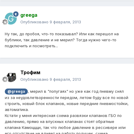
greega
Опубликовано
9 февраля, 2013
Ну так, до пробоя, что-то показывал? Или как перешол на
бублики, так давление и не мерил? Тогда нужно чего-то
подключить и посмотреть...
Трофим
Опубликовано
9 февраля, 2013
, мерил в "попугаях" но уже как год пневму снял
@greega
из за неудовлетворенности передом, летом буду все по новой
строить, новый блок клапанов, новые передние пневмостойки,
автоматика.
Кстати у меня интересная схема развязки клапанов ГБО по
давлению, прямо на впускных клапанах стоят обратные
клапана Камоццци, так что любое давление в рессивере или
его отсутствие не влияет на работу подушек, схема