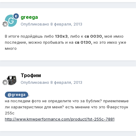
greega
Опубликовано
8 февраля, 2013
В итоге подойдёшь либо
130х3
, либо к
св 0030,
моё имхо
последние, можно пробывать и на
св 0130,
но это имхо уже
много
Трофим
Опубликовано
8 февраля, 2013
,
@greega
на последем фото не определите что за бублик? приемлемые
ли характеристики для меня? есть мнение что это Фаерстоун
255с
http://www.kmwperformance.com/product/fst-255c-7881